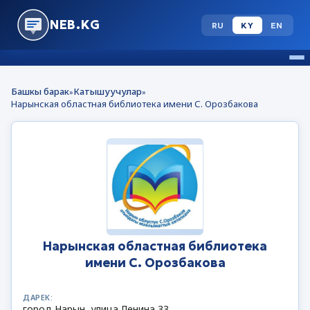
NEB.KG
RU
KY
EN
Башкы барак
Катышуучулар
»
»
Нарынская областная библиотека имени С. Орозбакова
Нарынская областная библиотека
имени С. Орозбакова
ДАРЕК:
город Нарын, улица Ленина 33