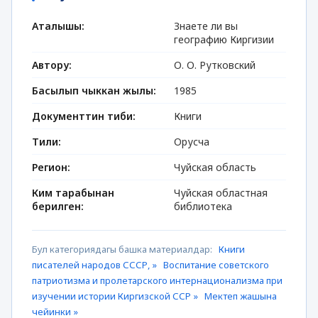
Аталышы:
Знаете ли вы
географию Киргизии
Автору:
О. О. Рутковский
Басылып чыккан жылы:
1985
Документтин тиби:
Книги
Тили:
Орусча
Регион:
Чуйская область
Ким тарабынан
Чуйская областная
берилген:
библиотека
Бул категориядагы башка материалдар:
Книги
писателей народов СССР, »
Воспитание советского
патриотизма и пролетарского интернационализма при
изучении истории Киргизской ССР »
Мектеп жашына
чейинки »