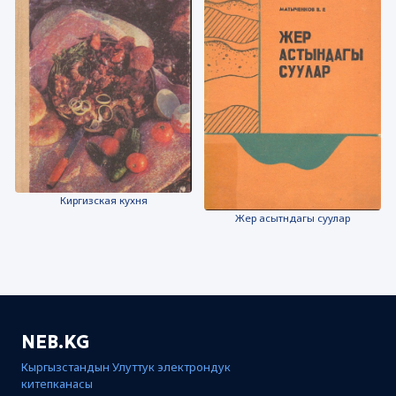
Киргизская кухня
Жер асытндагы суулар
NEB.KG
Кыргызстандын Улуттук электрондук
китепканасы