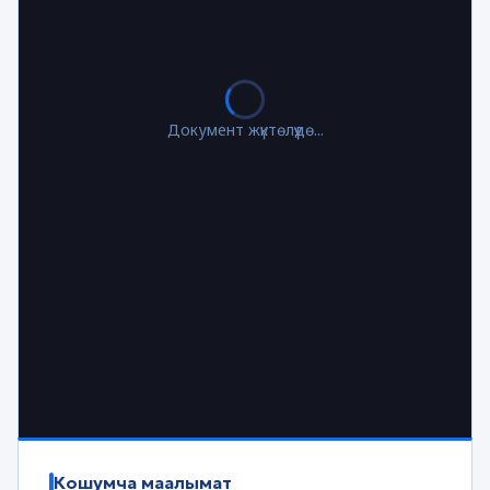
Документ жүктөлүүдө...
Кошумча маалымат