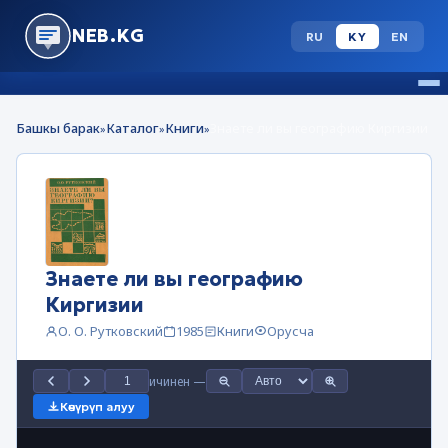
NEB.KG
RU
KY
EN
Башкы барак
Каталог
Книги
Знаете ли вы географию Киргизии
»
»
»
Знаете ли вы географию
Киргизии
О. О. Рутковский
1985
Книги
Орусча
ичинен
—
Көчүрүп алуу