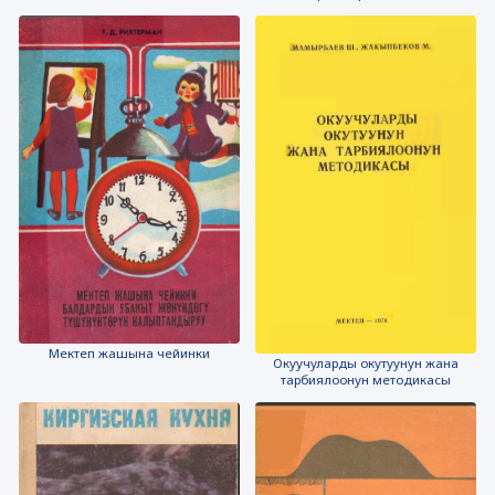
Мектеп жашына чейинки
Окуучуларды окутуунун жана
тарбиялоонун методикасы