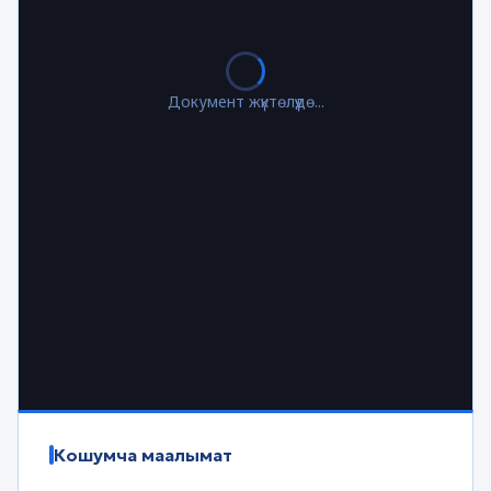
Документ жүктөлүүдө...
Кошумча маалымат