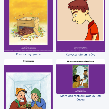
Компост кутучасы
Күтүүсүз ойлоп табуу
Мага ооз гармошкада ойноп
берчи