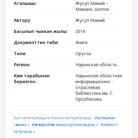
Аталышы:
Жусуп Мамай –
Мамаке, Шопок
Автору:
Жусуп Мамай
Басылып чыккан жылы:
2016
Документтин тиби:
Книги
Тили:
Орусча
Регион:
Нарынская область
Ким тарабынан
Нарынская областная
берилген:
информационно -
отраслевая
библиотека им. С.
Орозбекова.
Бул категориядагы башка материалдар:
Иштерман
сөөлжан »
Көзгө көрүнбөгөн микроорганизмдер »
Компост
кутучасы »