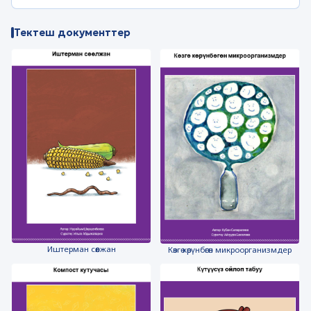
Тектеш документтер
Иштерман сөөлжан
Көзгө көрүнбөгөн микроорганизмдер