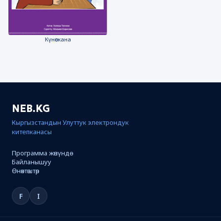
Күнөскана
NEB.KG
Кыргызстандын Улуттук электрондук
китепканасы
Программа жөнүндө
Байланышуу
Өнөктөштөр
F
I