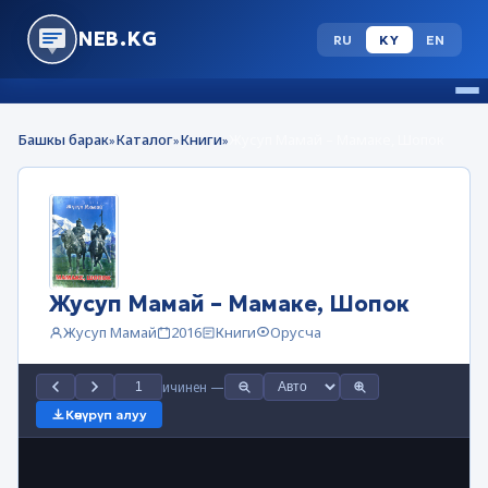
NEB.KG
RU
KY
EN
Башкы барак
Каталог
Книги
Жусуп Мамай – Мамаке, Шопок
»
»
»
Жусуп Мамай – Мамаке, Шопок
Жусуп Мамай
2016
Книги
Орусча
ичинен
—
Көчүрүп алуу