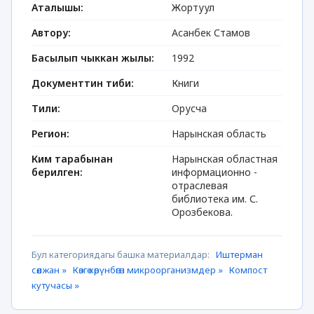
Аталышы:
Жортуул
Автору:
Асанбек Стамов
Басылып чыккан жылы:
1992
Документтин тиби:
Книги
Тили:
Орусча
Регион:
Нарынская область
Ким тарабынан
Нарынская областная
берилген:
информационно -
отраслевая
библиотека им. С.
Орозбекова.
Бул категориядагы башка материалдар:
Иштерман
сөөлжан »
Көзгө көрүнбөгөн микроорганизмдер »
Компост
кутучасы »