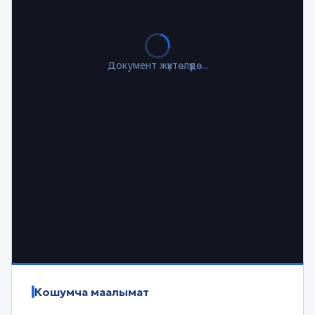
Документ жүктөлүүдө...
Кошумча маалымат