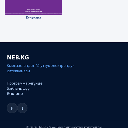
Күнөскана
NEB.KG
Кыргызстандын Улуттук электрондук
китепканасы
Программа жөнүндө
Байланышуу
Өнөктөштөр
F
I
© 2026 NEB.KG — Бардык укуктар корголгон