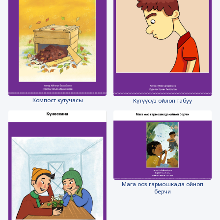
Компост кутучасы
Күтүүсүз ойлоп табуу
Мага ооз гармошкада ойноп
берчи