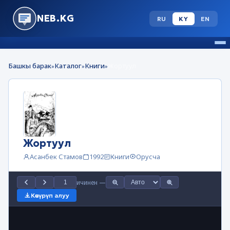
NEB.KG
RU
KY
EN
Башкы барак
Каталог
Книги
Жортуул
»
»
»
Жортуул
Асанбек Стамов
1992
Книги
Орусча
ичинен
—
Көчүрүп алуу