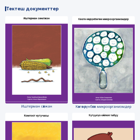
Тектеш документтер
Иштерман сөөлжан
Көзгө көрүнбөгөн микроорганизмдер