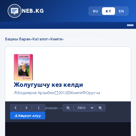
NEB.KG
RU
KY
EN
Башкы барак
Каталог
Книги
Жолугушчу кез келди
»
»
»
Жолугушчу кез келди
Бедияров Арзыбек
2012
Книги
Орусча
ичинен
—
Көчүрүп алуу