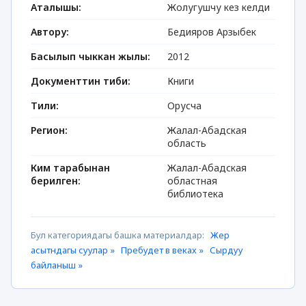
Аталышы:
Жолугушчу кез келди
Автору:
Бедияров Арзыбек
Басылып чыккан жылы:
2012
Документтин тиби:
Книги
Тили:
Орусча
Регион:
Жалал-Абадская
область
Ким тарабынан
Жалал-Абадская
берилген:
областная
библиотека
Бул категориядагы башка материалдар:
Жер
асытндагы суулар »
Пребудет в веках »
Сырдуу
байланыш »