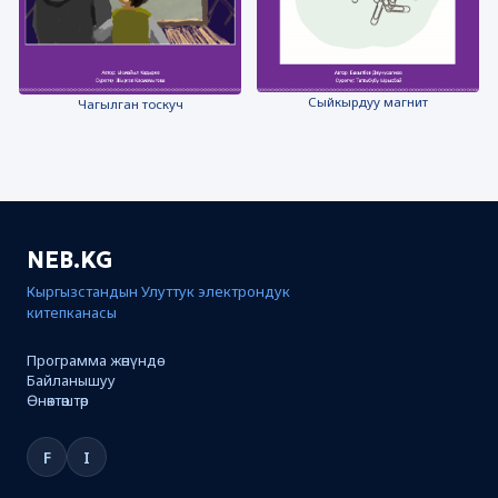
Сыйкырдуу магнит
Чагылган тоскуч
NEB.KG
Кыргызстандын Улуттук электрондук
китепканасы
Программа жөнүндө
Байланышуу
Өнөктөштөр
F
I