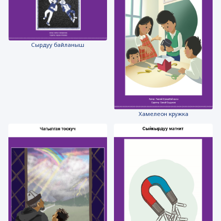
Сырдуу байланыш
Хамелеон кружка