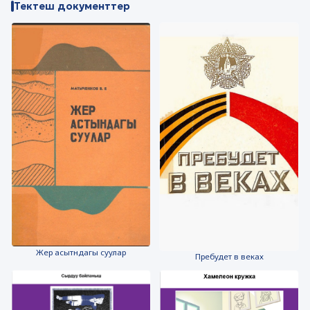
Тектеш документтер
Жер асытндагы суулар
Пребудет в веках