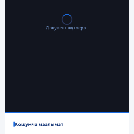
Документ жүктөлүүдө...
Кошумча маалымат