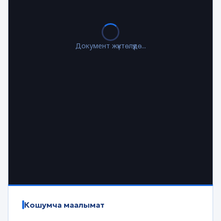
Документ жүктөлүүдө...
Кошумча маалымат