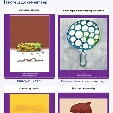
Тектеш документтер
Иштерман сөөлжан
Көзгө көрүнбөгөн микроорганизмдер