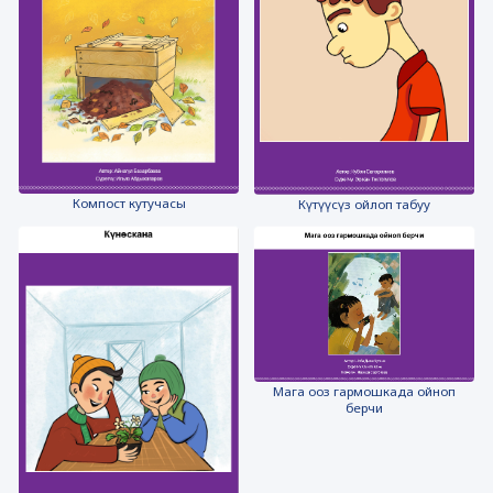
Компост кутучасы
Күтүүсүз ойлоп табуу
Мага ооз гармошкада ойноп
берчи