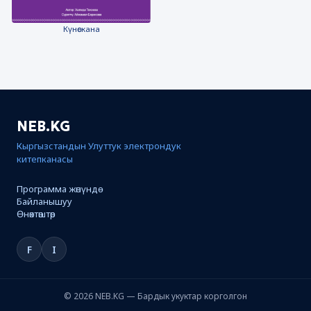
Күнөскана
NEB.KG
Кыргызстандын Улуттук электрондук
китепканасы
Программа жөнүндө
Байланышуу
Өнөктөштөр
F
I
© 2026 NEB.KG — Бардык укуктар корголгон