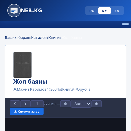
NEB.KG
RU
KY
EN
Башкы барак
Каталог
Книги
Жол баяны
»
»
»
Жол баяны
Мажит Каримов
2004
Книги
Орусча
ичинен
—
Көчүрүп алуу