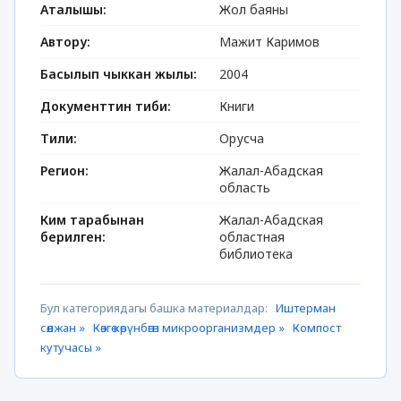
Аталышы:
Жол баяны
Автору:
Мажит Каримов
Басылып чыккан жылы:
2004
Документтин тиби:
Книги
Тили:
Орусча
Регион:
Жалал-Абадская
область
Ким тарабынан
Жалал-Абадская
берилген:
областная
библиотека
Бул категориядагы башка материалдар:
Иштерман
сөөлжан »
Көзгө көрүнбөгөн микроорганизмдер »
Компост
кутучасы »