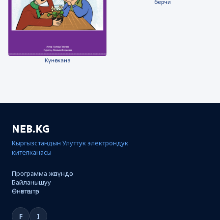
берчи
Күнөскана
NEB.KG
Кыргызстандын Улуттук электрондук
китепканасы
Программа жөнүндө
Байланышуу
Өнөктөштөр
F
I