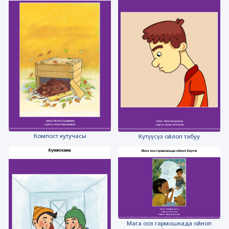
Компост кутучасы
Күтүүсүз ойлоп табуу
Мага ооз гармошкада ойноп