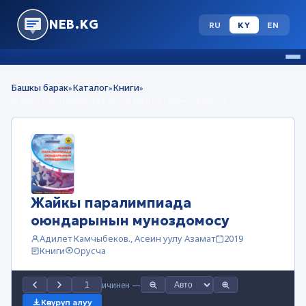
NEB.KG
RU
KY
EN
Башкы барак
Каталог
Книги
»
»
»
Жайкы паралимпиада оюндарынын муноздомосу
Жайкы паралимпиада
оюндарынын муноздомосу
Адилет Камчыбеков., Асеин уулу Азамат
2019
Книги
Орусча
ичинен
—
Көчүрүп алуу