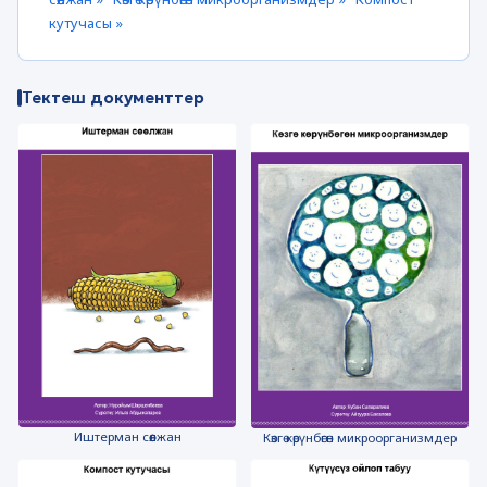
кутучасы »
Тектеш документтер
Иштерман сөөлжан
Көзгө көрүнбөгөн микроорганизмдер