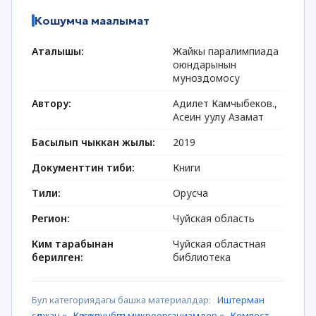
Кошумча маалымат
Аталышы:
Жайкы паралимпиада
оюндарынын
муноздомосу
Автору:
Адилет Камчыбеков.,
Асеин уулу Азамат
Басылып чыккан жылы:
2019
Документтин тиби:
Книги
Тили:
Орусча
Регион:
Чуйская область
Ким тарабынан
Чуйская областная
берилген:
библиотека
Бул категориядагы башка материалдар:
Иштерман
сөөлжан »
Көзгө көрүнбөгөн микроорганизмдер »
Компост