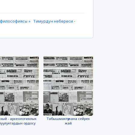
м философиясы »
Тимурдун небереси -
хый - археологиялык
Табышмактүү жана сейрек
луулуктардын ордосу
жай