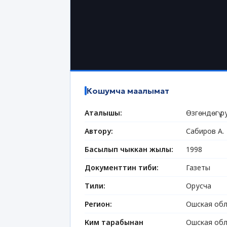
Кошумча маалымат
Аталышы:
Өзгөндөгү 
Автору:
Сабиров А.
Басылып чыккан жылы:
1998
Документтин тиби:
Газеты
Тили:
Орусча
Регион:
Ошская обл
Ким тарабынан
Ошская обл