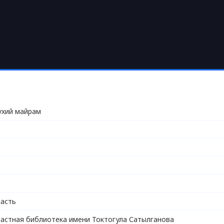
рухий майрам
асть
астная библиотека имени Токтогула Сатылганова