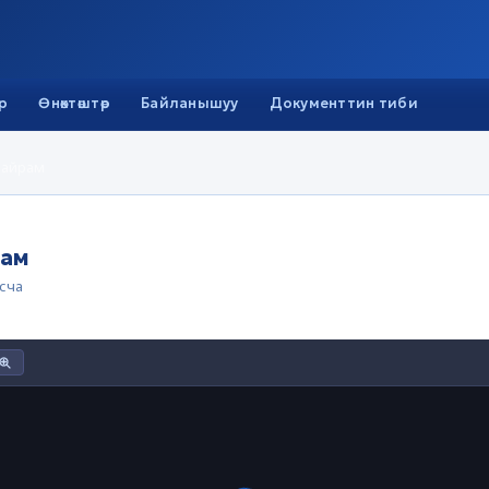
р
Өнөктөштөр
Байланышуу
Документтин тиби
майрам
рам
сча