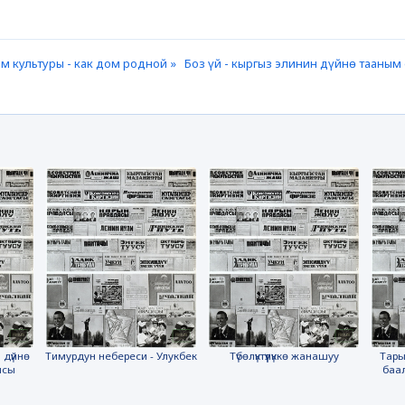
м культуры - как дом родной »
Боз үй - кыргыз элинин дүйнө тааны
 дүйнө
Тимурдун небереси - Улукбек
Түбөлүктүүлүккө жанашуу
Тары
ясы
баа