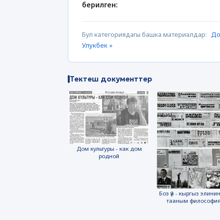
берилген:
Бул категориядагы башка материалдар:
До
Улукбек »
Тектеш документтер
Дом культуры - как дом
родной
Боз үй - кыргыз элинин
тааным философи