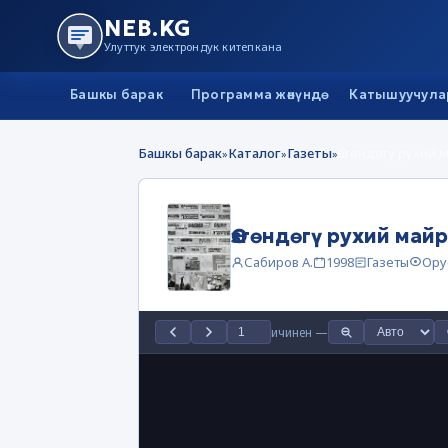
NEB.KG
Улуттук электрондук китепкана
Башкы барак
Программа жөнүндө
Катышуучула
Башкы барак
Каталог
Газеты
Өзгөндөгү рухий 
»
»
»
Өзгөндөгү рухий май
Сабиров А.
1998
Газеты
Ору
ичинен
—