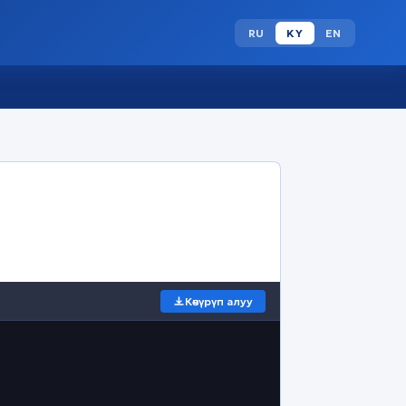
RU
KY
EN
Көчүрүп алуу