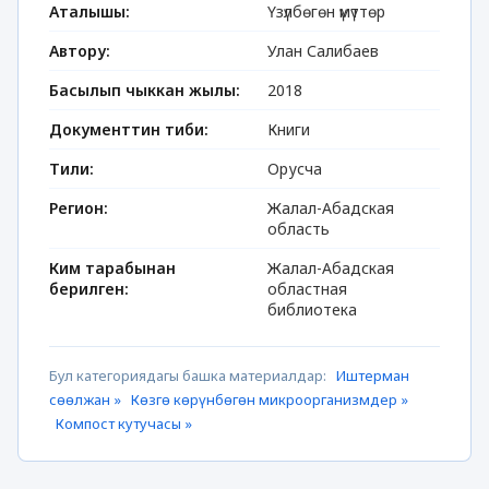
Аталышы:
Үзүлбөгөн үмүттөр
Автору:
Улан Салибаев
Басылып чыккан жылы:
2018
Документтин тиби:
Книги
Тили:
Орусча
Регион:
Жалал-Абадская
область
Ким тарабынан
Жалал-Абадская
берилген:
областная
библиотека
Бул категориядагы башка материалдар:
Иштерман
сөөлжан »
Көзгө көрүнбөгөн микроорганизмдер »
Компост кутучасы »