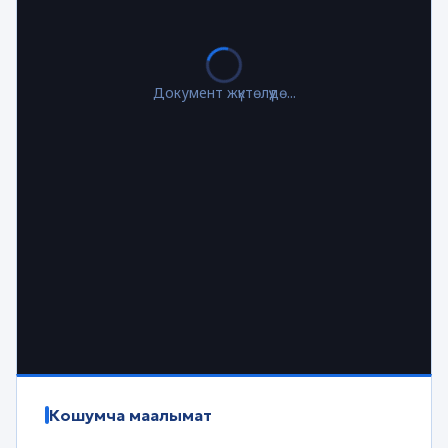
Документ жүктөлүүдө...
Кошумча маалымат