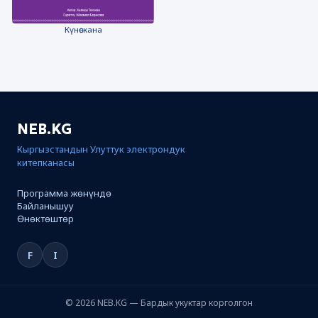
Күнөскана
NEB.KG
Кыргызстандын Улуттук электрондук
китепканасы
Программа жөнүндө
Байланышуу
Өнөктөштөр
F
I
© 2026 NEB.KG — Бардык укуктар корголгон