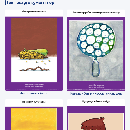
Тектеш документтер
Иштерман сөөлжан
Көзгө көрүнбөгөн микроорганизмдер