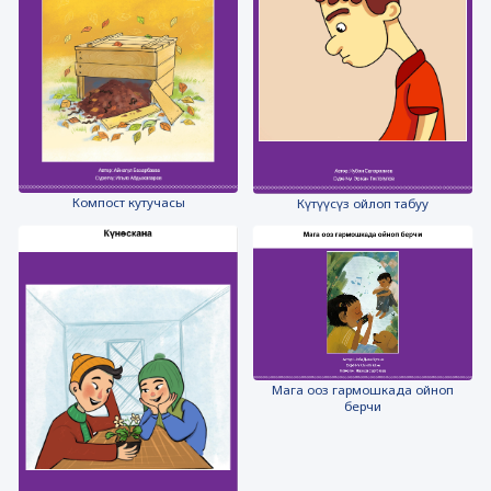
Компост кутучасы
Күтүүсүз ойлоп табуу
Мага ооз гармошкада ойноп
берчи