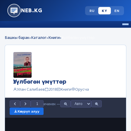
NEB.KG
RU
KY
EN
Башкы барак
Каталог
Книги
Үзүлбөгөн үмүттөр
»
»
»
Үзүлбөгөн үмүттөр
Улан Салибаев
2018
Книги
Орусча
ичинен
—
Көчүрүп алуу