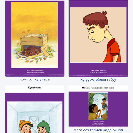
Компост кутучасы
Күтүүсүз ойлоп табуу
Мага ооз гармошкада ойноп