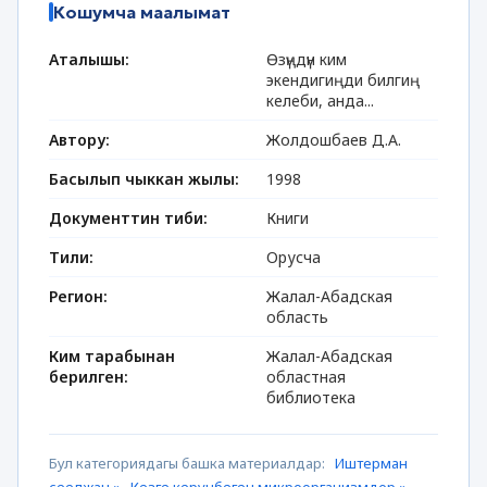
Кошумча маалымат
Аталышы:
Өзүңдүн ким
экендигиңди билгиң
келеби, анда...
Автору:
Жолдошбаев Д.А.
Басылып чыккан жылы:
1998
Документтин тиби:
Книги
Тили:
Орусча
Регион:
Жалал-Абадская
область
Ким тарабынан
Жалал-Абадская
берилген:
областная
библиотека
Бул категориядагы башка материалдар:
Иштерман