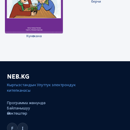
берчи
Күнөскана
NEB.KG
Кыргызстандын Улуттук электрондук
китепканасы
Программа жөнүндө
Байланышуу
Өнөктөштөр
F
I