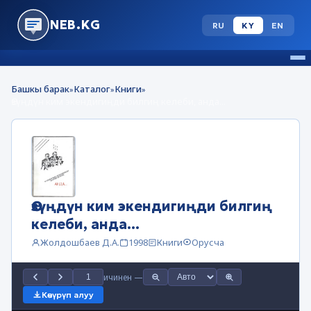
NEB.KG
RU
KY
EN
Башкы барак
Каталог
Книги
»
»
»
Өзүңдүн ким экендигиңди билгиң келеби, анда...
Өзүңдүн ким экендигиңди билгиң
келеби, анда...
Жолдошбаев Д.А.
1998
Книги
Орусча
ичинен
—
Көчүрүп алуу