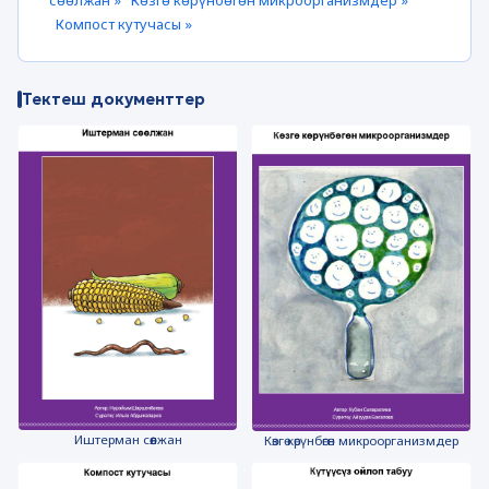
сөөлжан »
Көзгө көрүнбөгөн микроорганизмдер »
Компост кутучасы »
Тектеш документтер
Иштерман сөөлжан
Көзгө көрүнбөгөн микроорганизмдер