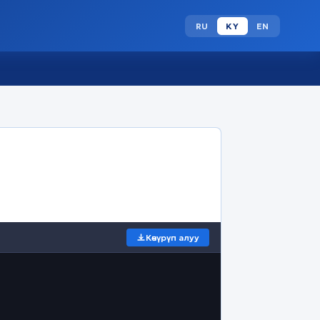
RU
KY
EN
Көчүрүп алуу