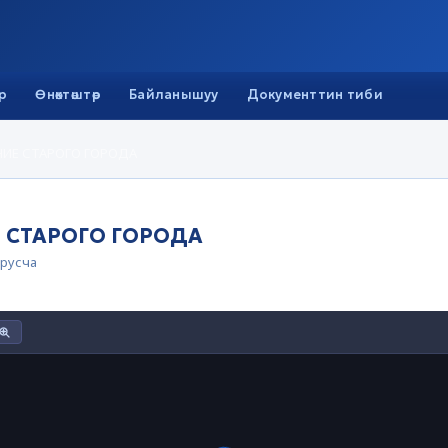
р
Өнөктөштөр
Байланышуу
Документтин тиби
ИЕ СТАРОГО ГОРОДА
 СТАРОГО ГОРОДА
русча