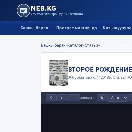
NEB.KG
Улуттук электрондук китепкана
Башкы барак
Программа жөнүндө
Катышуучула
Башкы барак
Каталог
Статьи
ВТОРОЕ РОЖДЕН
»
»
»
ВТОРОЕ РОЖДЕНИЕ
Нурматова С.
2018
Статьи
О
ичинен
—