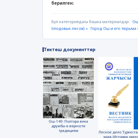
берилген:
Бул категориядагы башка материалдар:
Ош
плодовых лесов) »
Город Ош и его тюрьма 
Тектеш документтер
Ош-140: Полтора века
дружбы и верности
традициям
Лесное дело Туркеста
края (История орех