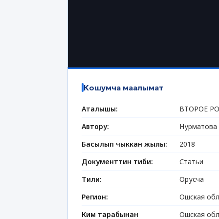
Кошумча маалымат
Аталышы:
ВТОРОЕ Р
Автору:
Нурматова 
Басылып чыккан жылы:
2018
Документтин тиби:
Статьи
Тили:
Орусча
Регион:
Ошская обл
Ким тарабынан
Ошская обл