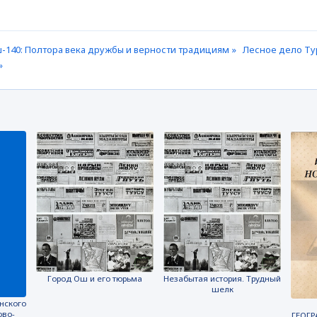
-140: Полтора века дружбы и верности традициям »
Лесное дело Тур
»
Город Ош и его тюрьма
Незабытая история. Трудный
шелк
нского
ово-
ГЕОГР