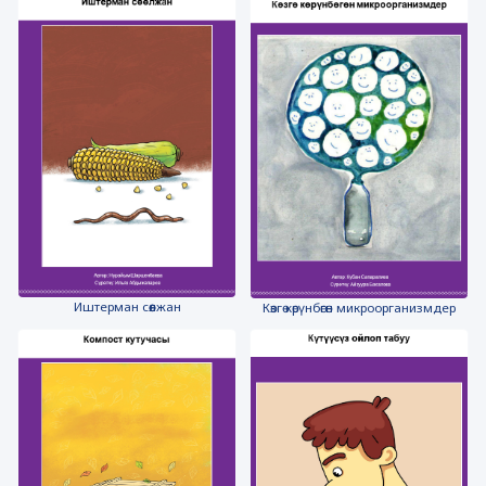
Иштерман сөөлжан
Көзгө көрүнбөгөн микроорганизмдер