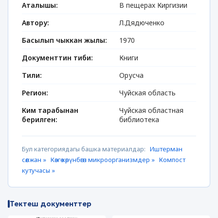
Аталышы:
В пещерах Киргизии
Автору:
Л.Дядюченко
Басылып чыккан жылы:
1970
Документтин тиби:
Книги
Тили:
Орусча
Регион:
Чуйская область
Ким тарабынан
Чуйская областная
берилген:
библиотека
Бул категориядагы башка материалдар:
Иштерман
сөөлжан »
Көзгө көрүнбөгөн микроорганизмдер »
Компост
кутучасы »
Тектеш документтер