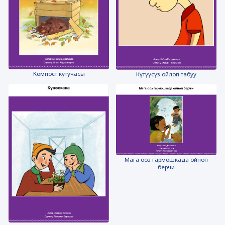
Компост кутучасы
Күтүүсүз ойлоп табуу
Мага ооз гармошкада ойноп
берчи