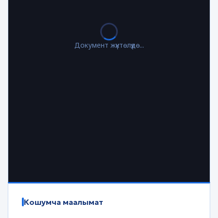
Документ жүктөлүүдө...
Кошумча маалымат