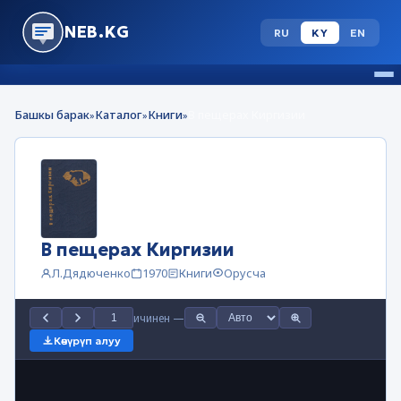
NEB.KG
RU
KY
EN
Башкы барак
Каталог
Книги
В пещерах Киргизии
»
»
»
В пещерах Киргизии
Л.Дядюченко
1970
Книги
Орусча
ичинен
—
Көчүрүп алуу