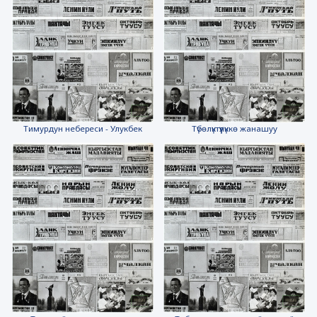
Тимурдун небереси - Улукбек
Түбөлүктүүлүккө жанашуу