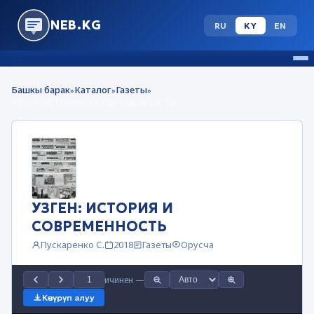
NEB.KG
RU
KY
EN
Башкы барак
Каталог
Газеты
»
»
»
УЗГЕН: ИСТОРИЯ И СОВРЕМЕННОСТЬ
УЗГЕН: ИСТОРИЯ И
СОВРЕМЕННОСТЬ
Пускаренко С.
2018
Газеты
Орусча
ичинен
—
Көчүрүп алуу