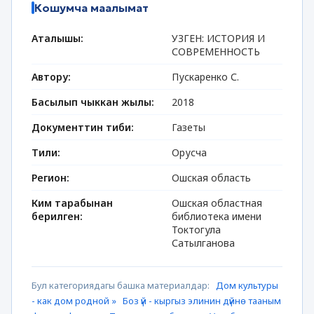
Кошумча маалымат
Аталышы:
УЗГЕН: ИСТОРИЯ И
СОВРЕМЕННОСТЬ
Автору:
Пускаренко С.
Басылып чыккан жылы:
2018
Документтин тиби:
Газеты
Тили:
Орусча
Регион:
Ошская область
Ким тарабынан
Ошская областная
берилген:
библиотека имени
Токтогула
Сатылганова
Бул категориядагы башка материалдар:
Дом культуры
- как дом родной »
Боз үй - кыргыз элинин дүйнө тааным