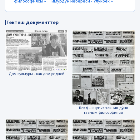
философиясы »
Тимурдун небереси - Улукбек »
Тектеш документтер
Дом культуры - как дом родной
Боз үй - кыргыз элинин дүйнө
тааным философиясы