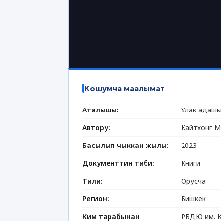
Кошумча маалымат
Аталышы:
Улак адашы
Автору:
Кайтхонг М
Басылып чыккан жылы:
2023
Документтин тиби:
Книги
Тили:
Орусча
Регион:
Бишкек
Ким тарабынан
РБДЮ им. К