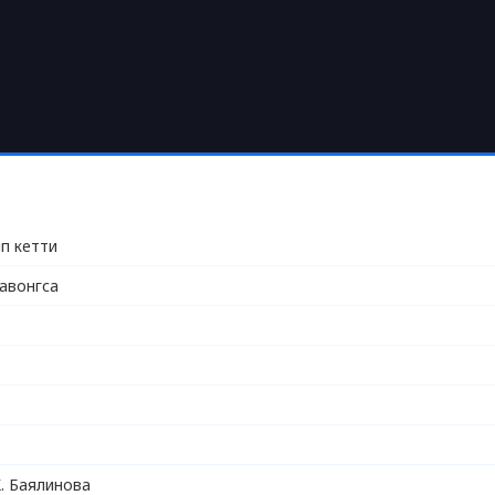
п кетти
авонгса
. Баялинова