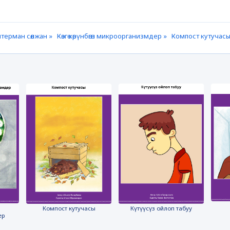
терман сөөлжан »
Көзгө көрүнбөгөн микроорганизмдер »
Компост кутучасы
Компост кутучасы
Күтүүсүз ойлоп табуу
ер