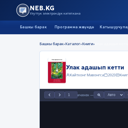
NEB.KG
Улуттук электрондук китепкана
Башкы барак
Программа жөнүндө
Катышуучула
Башкы барак
Каталог
Книги
Улак адашып кетт
»
»
»
Улак адашып кетти
Кайтхонг Мавонгса
2023
Книг
ичинен
—