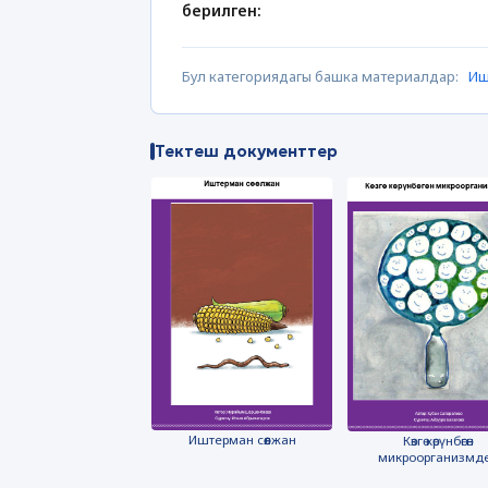
берилген:
Бул категориядагы башка материалдар:
Иш
Тектеш документтер
Иштерман сөөлжан
Көзгө көрүнбөгөн
микроорганизмд