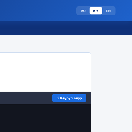
RU
KY
EN
Көчүрүп алуу