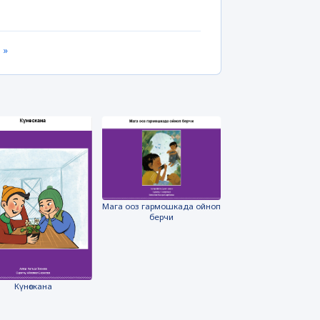
 »
Мага ооз гармошкада ойноп
берчи
Күнөскана