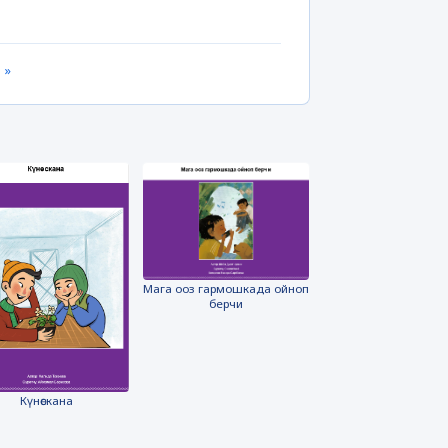
 »
Мага ооз гармошкада ойноп
берчи
Күнөскана