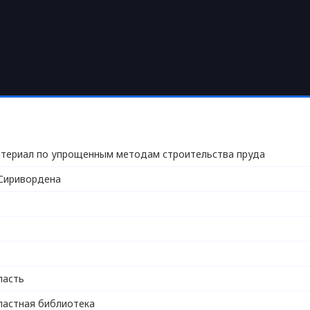
териал по упрощенным методам строительства пруда
Сиривордена
ласть
ластная библиотека