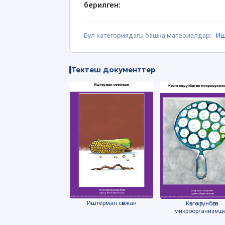
берилген:
Бул категориядагы башка материалдар:
Иш
Тектеш документтер
Иштерман сөөлжан
Көзгө көрүнбөгөн
микроорганизмд