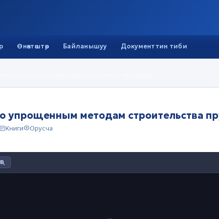
р
Өнөктөштөр
Байланышуу
Документтин тиби
л по упрощенным методам строительства пруда
по упрощенным методам строительства п
Книги
Орусча