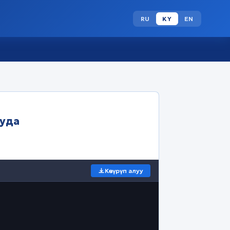
RU
KY
EN
руда
Көчүрүп алуу