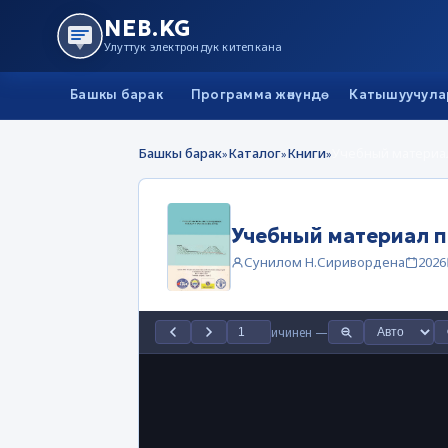
NEB.KG
Улуттук электрондук китепкана
Башкы барак
Программа жөнүндө
Катышуучула
Башкы барак
Каталог
Книги
Учебный материа
»
»
»
Учебный материал 
Сунилом Н.Сиривордена
2026
ичинен
—