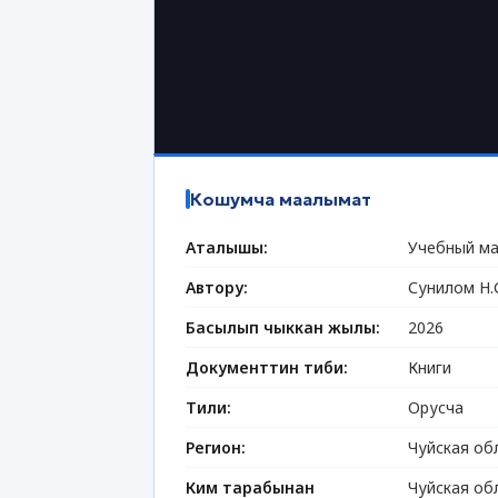
Кошумча маалымат
Аталышы:
Учебный ма
Автору:
Сунилом Н.
Басылып чыккан жылы:
2026
Документтин тиби:
Книги
Тили:
Орусча
Регион:
Чуйская об
Ким тарабынан
Чуйская об