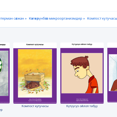
терман сөөлжан »
Көзгө көрүнбөгөн микроорганизмдер »
Компост кутучасы
Компост кутучасы
Күтүүсүз ойлоп табуу
ер