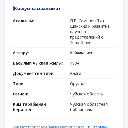
Кошумча маалымат
Аталышы:
П.П. Семенов-Тян-
Шанский и развитие
научных
представлений о
Тянь-Шане
Автору:
К.Күмүшалиев
Басылып чыккан жылы:
1984
Документтин тиби:
Книги
Тили:
Орусча
Регион:
Чуйская область
Ким тарабынан
Чуйская областная
берилген:
библиотека
Бул категориядагы башка материалдар:
Иштерман