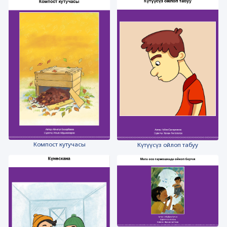
Компост кутучасы
Күтүүсүз ойлоп табуу