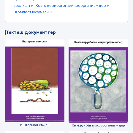
сөөлжан »
Көзгө көрүнбөгөн микроорганизмдер »
Компост кутучасы »
Тектеш документтер
Иштерман сөөлжан
Көзгө көрүнбөгөн микроорганизмдер