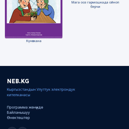
Мага ооз гармошкада ойноп
берчи
Күнөскана
NEB.KG
Кыргызстандын Улуттук электрондук
китепканасы
Программа жөнүндө
Байланышуу
Өнөктөштөр