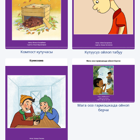
Компост кутучасы
Күтүүсүз ойлоп табуу
Мага ооз гармошкада ойноп
берчи