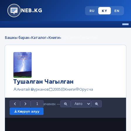
NEB.KG
RU
KY
EN
Башкы барак
Каталог
Книги
Тушалган Чагылган
»
»
»
Тушалган Чагылган
Анатай Өмүрканов
2005
Книги
Орусча
ичинен
—
Көчүрүп алуу