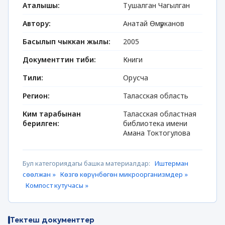
Аталышы:
Тушалган Чагылган
Автору:
Анатай Өмүрканов
Басылып чыккан жылы:
2005
Документтин тиби:
Книги
Тили:
Орусча
Регион:
Таласская область
Ким тарабынан
Таласская областная
берилген:
библиотека имени
Амана Токтогулова
Бул категориядагы башка материалдар:
Иштерман
сөөлжан »
Көзгө көрүнбөгөн микроорганизмдер »
Компост кутучасы »
Тектеш документтер