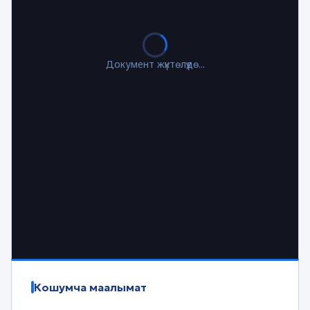
Документ жүктөлүүдө...
Кошумча маалымат