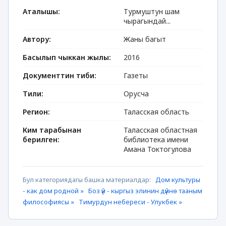
Аталышы:
Турмуштун шам
чырагындай...
Автору:
Жаны багыт
Басылып чыккан жылы:
2016
Документтин тиби:
Газеты
Тили:
Орусча
Регион:
Таласская область
Ким тарабынан
Таласская областная
берилген:
библиотека имени
Амана Токтогулова
Бул категориядагы башка материалдар:
Дом культуры
- как дом родной »
Боз үй - кыргыз элинин дүйнө тааным
философиясы »
Тимурдун небереси - Улукбек »