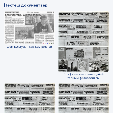
Тектеш документтер
Дом культуры - как дом родной
Боз үй - кыргыз элинин дүйнө
тааным философиясы