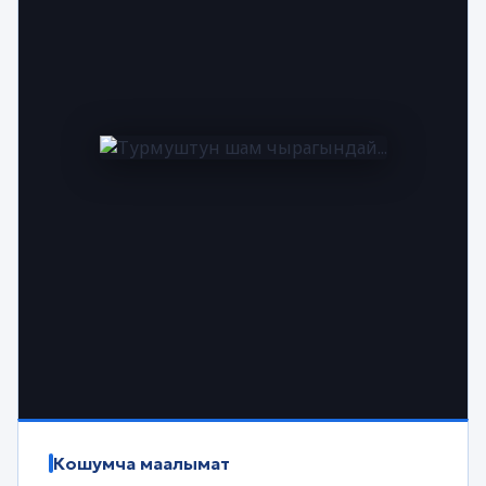
Кошумча маалымат