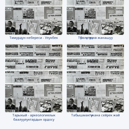
Тимурдун небереси - Улукбек
Түбөлүктүүлүккө жанашуу
Тарыхый - археологиялык
Табышмактүү жана сейрек жай
баалуулуктардын ордосу