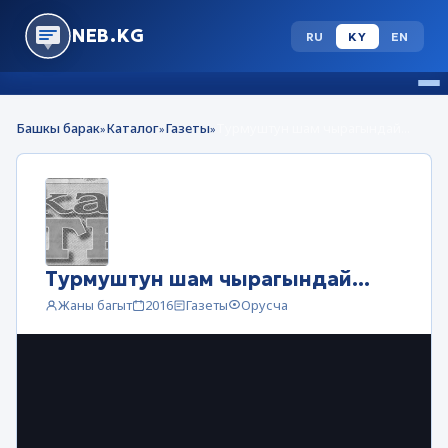
NEB.KG
RU
KY
EN
Башкы барак
Каталог
Газеты
Турмуштун шам чырагындай...
»
»
»
Турмуштун шам чырагындай...
Жаны багыт
2016
Газеты
Орусча