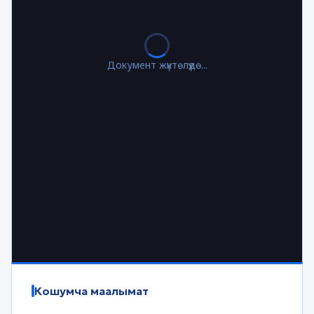
Документ жүктөлүүдө...
Кошумча маалымат