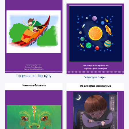
Чоң кишинин бир күнү
Улуктун сыры