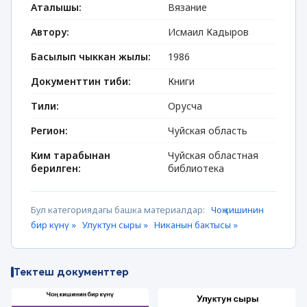
Аталышы:
Вязание
Автору:
Исмаил Кадыров
Басылып чыккан жылы:
1986
Документтин тиби:
Книги
Тили:
Орусча
Регион:
Чуйская область
Ким тарабынан
Чуйская областная
берилген:
библиотека
Бул категориядагы башка материалдар:
Чоң кишинин
бир күнү »
Улуктун сыры »
Никанын бактысы »
Тектеш документтер