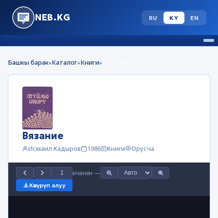
NEB.KG
RU
KY
EN
Башкы барак
Каталог
Книги
Вязание
»
»
»
Вязание
Исмаил Кадыров
1986
Книги
Орусча
ичинен
—
Көчүрүп алуу