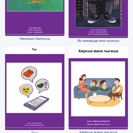
Никанын бактысы
Өз өлкөмдө мен жалгыз
Киреше жана чыгаша
Түш