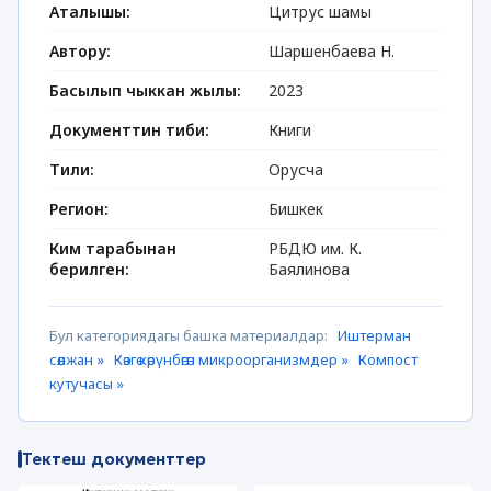
Аталышы:
Цитрус шамы
Автору:
Шаршенбаева Н.
Басылып чыккан жылы:
2023
Документтин тиби:
Книги
Тили:
Орусча
Регион:
Бишкек
Ким тарабынан
РБДЮ им. К.
берилген:
Баялинова
Бул категориядагы башка материалдар:
Иштерман
сөөлжан »
Көзгө көрүнбөгөн микроорганизмдер »
Компост
кутучасы »
Тектеш документтер