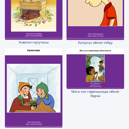
Компост кутучасы
Күтүүсүз ойлоп табуу
Мага ооз гармошкада ойноп
берчи