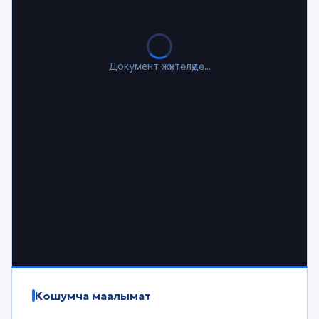
Документ жүктөлүүдө...
Кошумча маалымат