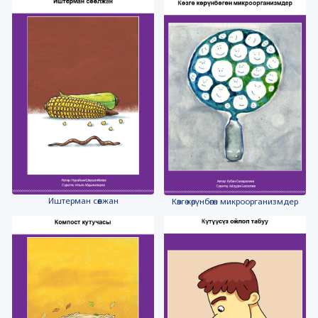
Иштерман сөөлжан
Көзгө көрүнбөгөн микроорганизмдер