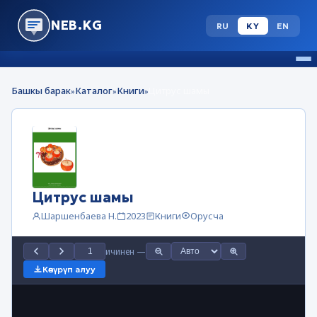
NEB.KG
RU
KY
EN
Башкы барак
Каталог
Книги
Цитрус шамы
»
»
»
Цитрус шамы
Шаршенбаева Н.
2023
Книги
Орусча
ичинен
—
Көчүрүп алуу