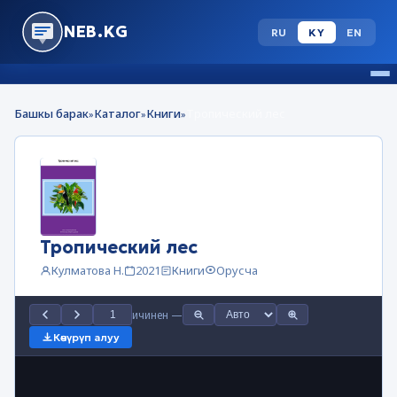
NEB.KG
RU
KY
EN
Башкы барак
Каталог
Книги
Тропический лес
»
»
»
Тропический лес
Кулматова Н.
2021
Книги
Орусча
ичинен
—
Көчүрүп алуу