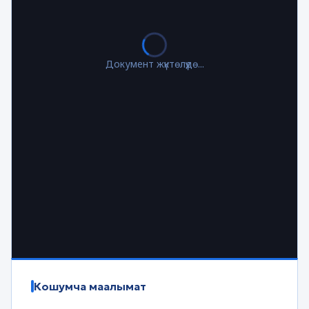
Документ жүктөлүүдө...
Кошумча маалымат