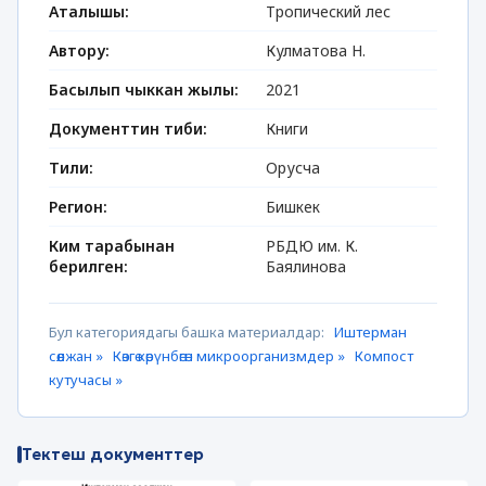
Аталышы:
Тропический лес
Автору:
Кулматова Н.
Басылып чыккан жылы:
2021
Документтин тиби:
Книги
Тили:
Орусча
Регион:
Бишкек
Ким тарабынан
РБДЮ им. К.
берилген:
Баялинова
Бул категориядагы башка материалдар:
Иштерман
сөөлжан »
Көзгө көрүнбөгөн микроорганизмдер »
Компост
кутучасы »
Тектеш документтер