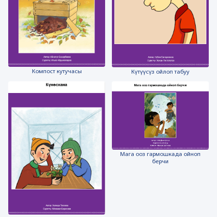
Компост кутучасы
Күтүүсүз ойлоп табуу
Мага ооз гармошкада ойноп
берчи