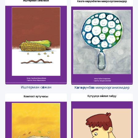
Иштерман сөөлжан
Көзгө көрүнбөгөн микроорганизмдер