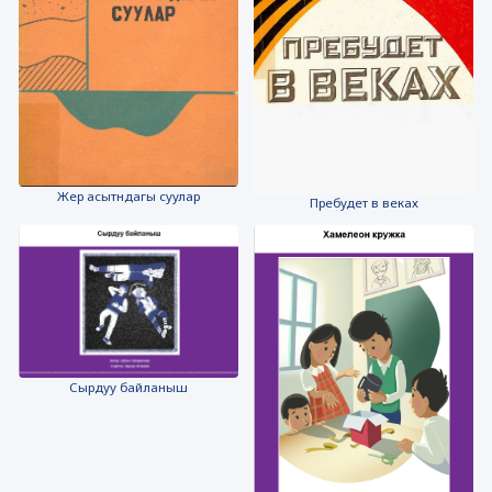
Жер асытндагы суулар
Пребудет в веках
Сырдуу байланыш