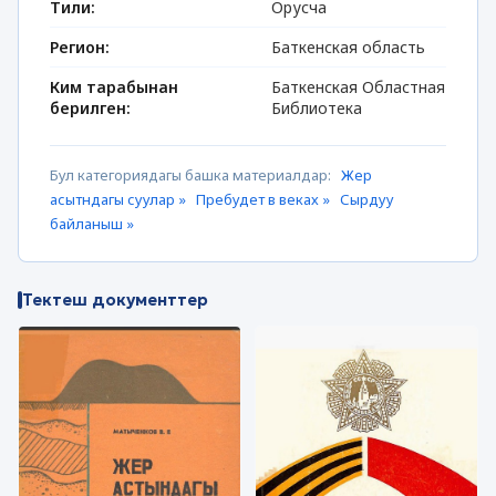
Тили:
Орусча
Регион:
Баткенская область
Ким тарабынан
Баткенская Областная
берилген:
Библиотека
Бул категориядагы башка материалдар:
Жер
асытндагы суулар »
Пребудет в веках »
Сырдуу
байланыш »
Тектеш документтер