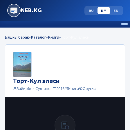
NEB.KG
RU
KY
EN
Башкы барак
Каталог
Книги
Торт-Кул элеси
»
»
»
Торт-Кул элеси
Зайирбек Султанов
2016
Книги
Орусча