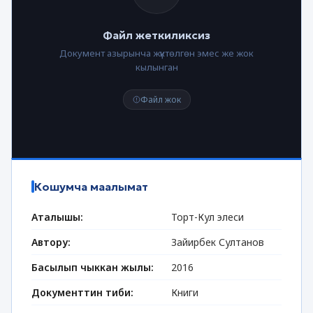
Файл жеткиликсиз
Документ азырынча жүктөлгөн эмес же жок
кылынган
Файл жок
Кошумча маалымат
Аталышы:
Торт-Кул элеси
Автору:
Зайирбек Султанов
Басылып чыккан жылы:
2016
Документтин тиби:
Книги