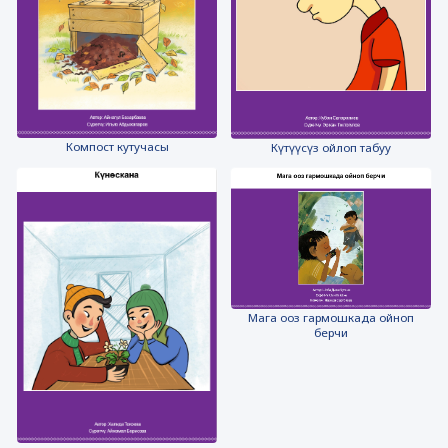
Компост кутучасы
Күтүүсүз ойлоп табуу
Мага ооз гармошкада ойноп
берчи