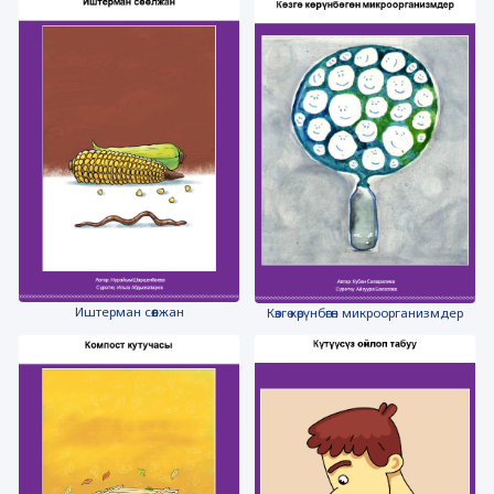
Иштерман сөөлжан
Көзгө көрүнбөгөн микроорганизмдер