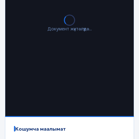
Документ жүктөлүүдө...
Кошумча маалымат