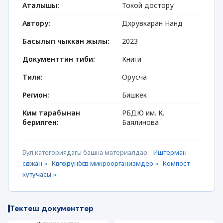
Аталышы:
Токой достору
Автору:
Дхрувкаран Нанд
Басылып чыккан жылы:
2023
Документтин тиби:
Книги
Тили:
Орусча
Регион:
Бишкек
Ким тарабынан
РБДЮ им. К.
берилген:
Баялинова
Бул категориядагы башка материалдар:
Иштерман
сөөлжан »
Көзгө көрүнбөгөн микроорганизмдер »
Компост
кутучасы »
Тектеш документтер