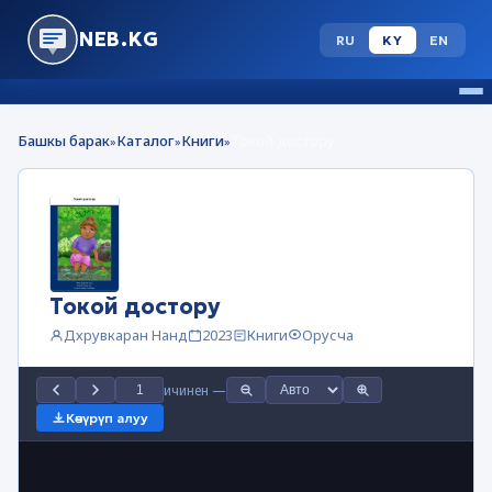
NEB.KG
RU
KY
EN
Башкы барак
Каталог
Книги
Токой достору
»
»
»
Токой достору
Дхрувкаран Нанд
2023
Книги
Орусча
ичинен
—
Көчүрүп алуу