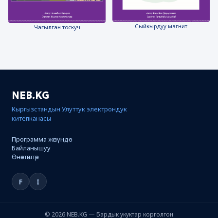
Сыйкырдуу магнит
Чагылган тоскуч
NEB.KG
Кыргызстандын Улуттук электрондук
китепканасы
Программа жөнүндө
Байланышуу
Өнөктөштөр
F
I
© 2026 NEB.KG — Бардык укуктар корголгон