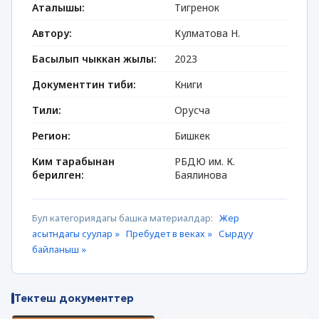
Аталышы:
Тигренок
Автору:
Кулматова Н.
Басылып чыккан жылы:
2023
Документтин тиби:
Книги
Тили:
Орусча
Регион:
Бишкек
Ким тарабынан
РБДЮ им. К.
берилген:
Баялинова
Бул категориядагы башка материалдар:
Жер
асытндагы суулар »
Пребудет в веках »
Сырдуу
байланыш »
Тектеш документтер