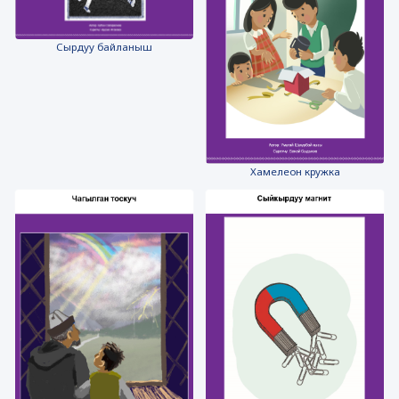
Сырдуу байланыш
Хамелеон кружка