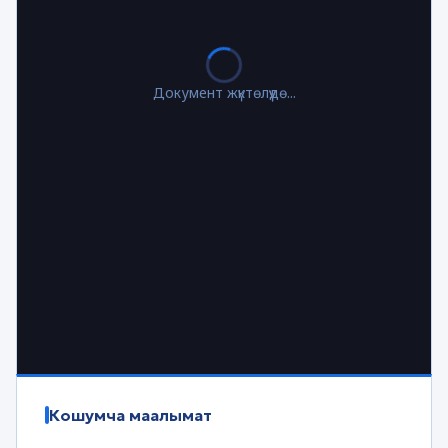
Документ жүктөлүүдө...
Кошумча маалымат