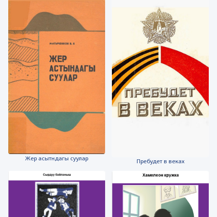
Жер асытндагы суулар
Пребудет в веках