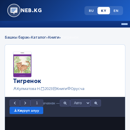
NEB.KG
RU
KY
EN
Башкы барак
Каталог
Книги
Тигренок
»
»
»
Тигренок
Кулматова Н.
2023
Книги
Орусча
ичинен
—
Көчүрүп алуу