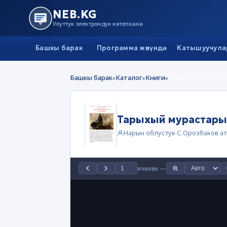
NEB.KG
Улуттук электрондук китепкана
Башкы барак
Программа жөнүндө
Катышуучула
Башкы барак
Каталог
Книги
Тарыхый мураста
»
»
»
Тарыхый мурастары
Нарын облустук С.Орозбаков а
ичинен
—