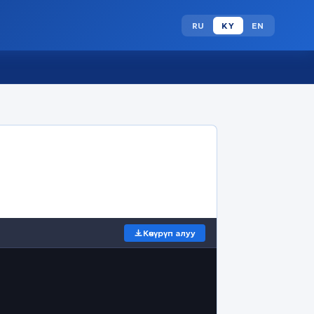
RU
KY
EN
Көчүрүп алуу