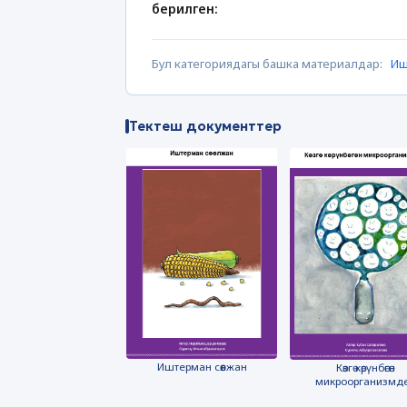
берилген:
Бул категориядагы башка материалдар:
Иш
Тектеш документтер
Иштерман сөөлжан
Көзгө көрүнбөгөн
микроорганизмд