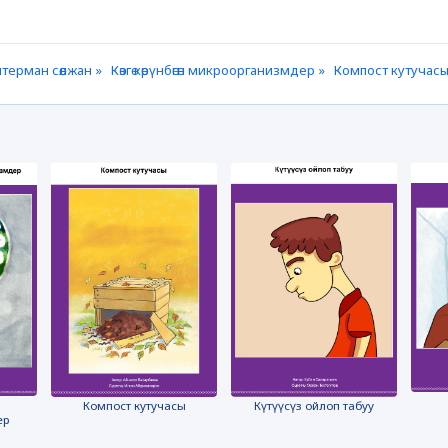
терман сөөлжан »
Көзгө көрүнбөгөн микроорганизмдер »
Компост кутучасы
Компост кутучасы
Күтүүсүз ойлоп табуу
ер