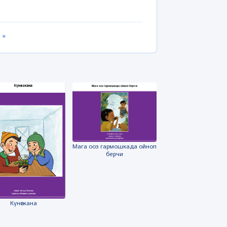
 »
Мага ооз гармошкада ойноп
берчи
Күнөскана