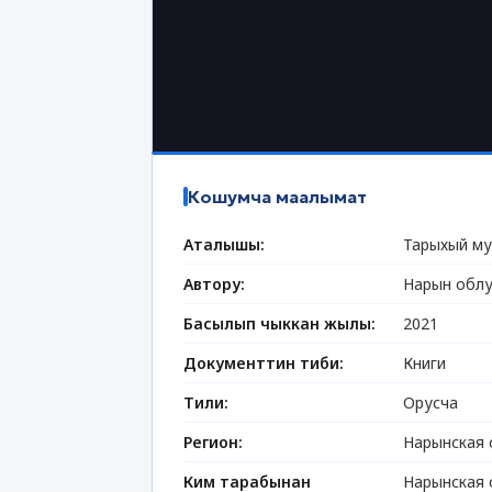
Кошумча маалымат
Аталышы:
Тарыхый му
Автору:
Нарын облу
Басылып чыккан жылы:
2021
Документтин тиби:
Книги
Тили:
Орусча
Регион:
Нарынская 
Ким тарабынан
Нарынская 