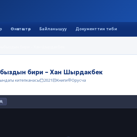
р
Өнөктөштөр
Байланышуу
Документтин тиби
рыбыздын бири – Хан Шырдакбек
быздын бири – Хан Шырдакбек
тындагы китепканасы
2021
Книги
Орусча