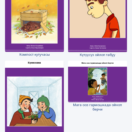
Компост кутучасы
Күтүүсүз ойлоп табуу
Мага ооз гармошкада ойноп
берчи