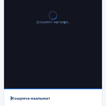
Документ жүктөлүүдө...
Кошумча маалымат