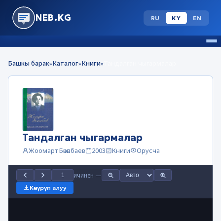
NEB.KG
RU
KY
EN
Башкы барак
Каталог
Книги
Тандалган чыгармалар
»
»
»
Тандалган чыгармалар
Жоомарт Бөкөнбаев
2003
Книги
Орусча
ичинен
—
Көчүрүп алуу