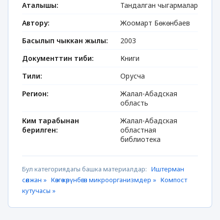
Аталышы:
Тандалган чыгармалар
Автору:
Жоомарт Бөкөнбаев
Басылып чыккан жылы:
2003
Документтин тиби:
Книги
Тили:
Орусча
Регион:
Жалал-Абадская
область
Ким тарабынан
Жалал-Абадская
берилген:
областная
библиотека
Бул категориядагы башка материалдар:
Иштерман
сөөлжан »
Көзгө көрүнбөгөн микроорганизмдер »
Компост
кутучасы »