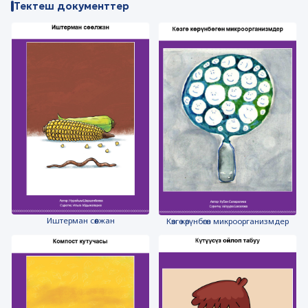
Тектеш документтер
Иштерман сөөлжан
Көзгө көрүнбөгөн микроорганизмдер