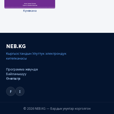
Күнөскана
NEB.KG
Кыргызстандын Улуттук электрондук
китепканасы
Программа жөнүндө
Байланышуу
Өнөктөштөр
F
I
© 2026 NEB.KG — Бардык укуктар корголгон