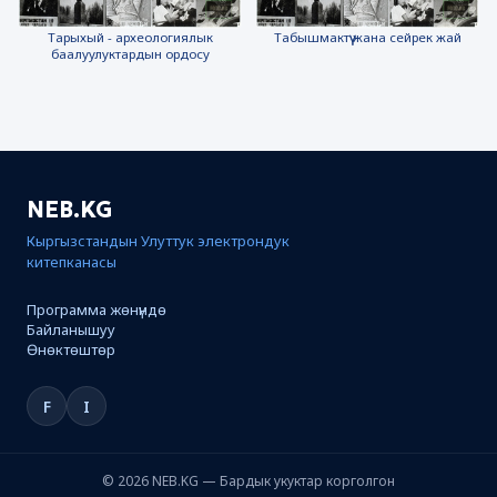
Тарыхый - археологиялык
Табышмактүү жана сейрек жай
баалуулуктардын ордосу
NEB.KG
Кыргызстандын Улуттук электрондук
китепканасы
Программа жөнүндө
Байланышуу
Өнөктөштөр
F
I
© 2026 NEB.KG — Бардык укуктар корголгон