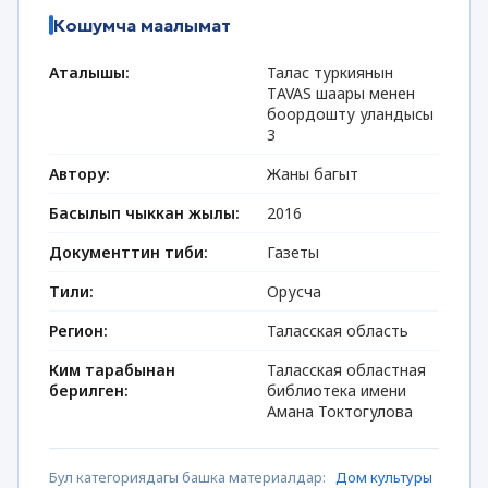
Кошумча маалымат
Аталышы:
Талас туркиянын
ТAVAS шаары менен
боордошту уландысы
3
Автору:
Жаны багыт
Басылып чыккан жылы:
2016
Документтин тиби:
Газеты
Тили:
Орусча
Регион:
Таласская область
Ким тарабынан
Таласская областная
берилген:
библиотека имени
Амана Токтогулова
Бул категориядагы башка материалдар:
Дом культуры