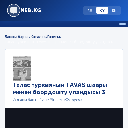
NEB.KG
RU
KY
EN
Башкы барак
Каталог
Газеты
»
»
»
Талас туркиянын ТAVAS шаары менен боордошту уландысы 3
Талас туркиянын ТAVAS шаары
менен боордошту уландысы 3
Жаны багыт
2016
Газеты
Орусча