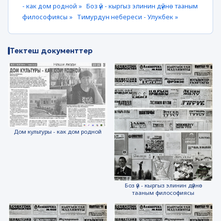
- как дом родной »
Боз үй - кыргыз элинин дүйнө тааным
философиясы »
Тимурдун небереси - Улукбек »
Тектеш документтер
Дом культуры - как дом родной
Боз үй - кыргыз элинин дүйнө
тааным философиясы