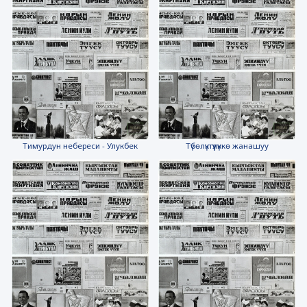
Тимурдун небереси - Улукбек
Түбөлүктүүлүккө жанашуу