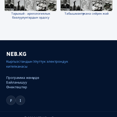
Тарыхый - археологиялык
Табышмактүү жана сейрек жай
баалуулуктардын ордосу
NEB.KG
Кыргызстандын Улуттук электрондук
китепканасы
Программа жөнүндө
Байланышуу
Өнөктөштөр
F
I