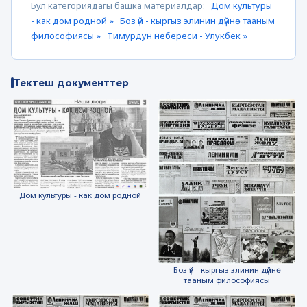
Бул категориядагы башка материалдар:
Дом культуры
- как дом родной »
Боз үй - кыргыз элинин дүйнө тааным
философиясы »
Тимурдун небереси - Улукбек »
Тектеш документтер
Дом культуры - как дом родной
Боз үй - кыргыз элинин дүйнө
тааным философиясы