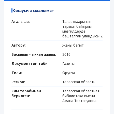
Кошумча маалымат
Аталышы:
Талас шаарынын
тарыхы байыркы
мезгилдерде
башталган уландысы 2
Автору:
Жаны багыт
Басылып чыккан жылы:
2016
Документтин тиби:
Газеты
Тили:
Орусча
Регион:
Таласская область
Ким тарабынан
Таласская областная
берилген:
библиотека имени
Амана Токтогулова