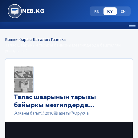
NEB.KG
RU
KY
EN
Башкы барак
Каталог
Газеты
»
»
»
Талас шаарынын тарыхы байыркы мезгилдерде башталган
уландысы 2
Талас шаарынын тарыхы
байыркы мезгилдерде
башталган уландысы 2
Жаны багыт
2016
Газеты
Орусча