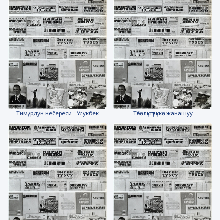
Тимурдун небереси - Улукбек
Түбөлүктүүлүккө жанашуу