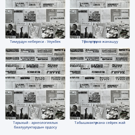
Тимурдун небереси - Улукбек
Түбөлүктүүлүккө жанашуу
Тарыхый - археологиялык
Табышмактүү жана сейрек жай
баалуулуктардын ордосу