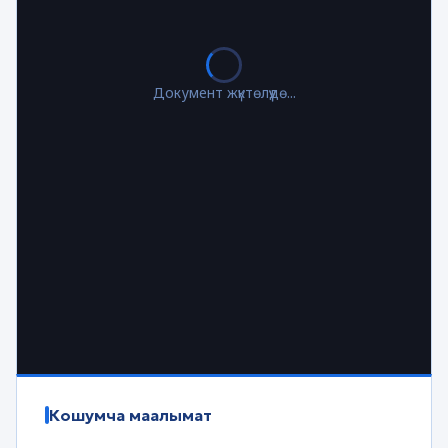
Документ жүктөлүүдө...
Кошумча маалымат