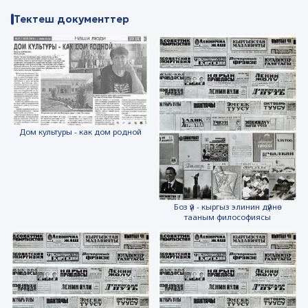
Тектеш документтер
Дом культуры - как дом родной
Боз үй - кыргыз элинин дүйнө
тааным философиясы