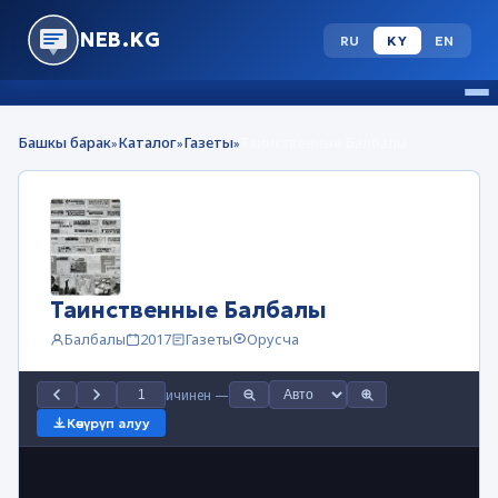
NEB.KG
RU
KY
EN
Башкы барак
Каталог
Газеты
Таинственные Балбалы
»
»
»
Таинственные Балбалы
Балбалы
2017
Газеты
Орусча
ичинен
—
Көчүрүп алуу