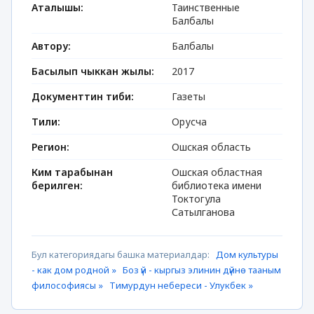
Аталышы:
Таинственные
Балбалы
Автору:
Балбалы
Басылып чыккан жылы:
2017
Документтин тиби:
Газеты
Тили:
Орусча
Регион:
Ошская область
Ким тарабынан
Ошская областная
берилген:
библиотека имени
Токтогула
Сатылганова
Бул категориядагы башка материалдар:
Дом культуры
- как дом родной »
Боз үй - кыргыз элинин дүйнө тааным
философиясы »
Тимурдун небереси - Улукбек »