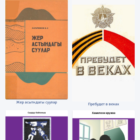
Жер асытндагы суулар
Пребудет в веках