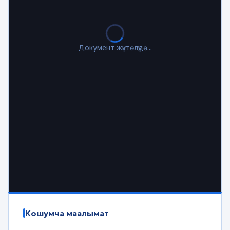
Документ жүктөлүүдө...
Кошумча маалымат