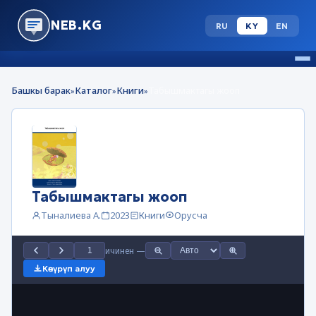
NEB.KG
RU
KY
EN
Башкы барак
Каталог
Книги
Табышмактагы жооп
»
»
»
Табышмактагы жооп
Тыналиева А.
2023
Книги
Орусча
ичинен
—
Көчүрүп алуу