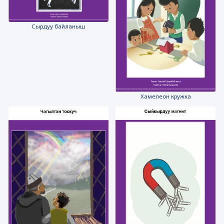
Сырдуу байланыш
Хамелеон кружка