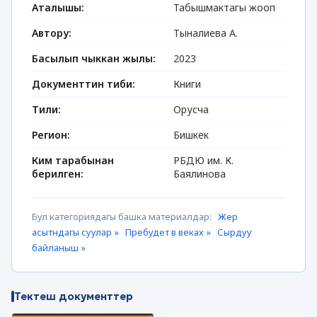
Аталышы:
Табышмактагы жооп
Автору:
Тыналиева А.
Басылып чыккан жылы:
2023
Документтин тиби:
Книги
Тили:
Орусча
Регион:
Бишкек
Ким тарабынан
РБДЮ им. К.
берилген:
Баялинова
Бул категориядагы башка материалдар:
Жер
асытндагы суулар »
Пребудет в веках »
Сырдуу
байланыш »
Тектеш документтер