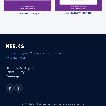
Сыйкырдуу магнит
Чагылган тоскуч
NEB.KG
Кыргызстандын Улуттук электрондук
китепканасы
Программа жөнүндө
Байланышуу
Өнөктөштөр
F
I
© 2026 NEB.KG — Бардык укуктар корголгон