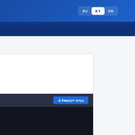
RU
KY
EN
Көчүрүп алуу