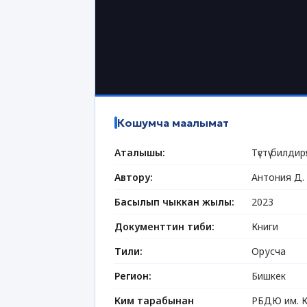
Кошумча маалымат
Аталышы:
Түстүү билдирү
Автору:
Антония Д.
Басылып чыккан жылы:
2023
Документтин тиби:
Книги
Тили:
Орусча
Регион:
Бишкек
Ким тарабынан
РБДЮ им. К