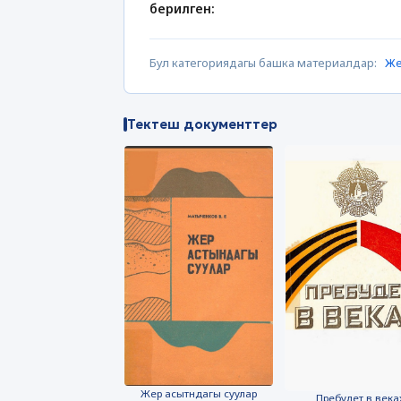
берилген:
Бул категориядагы башка материалдар:
Же
Тектеш документтер
Жер асытндагы суулар
Пребудет в века