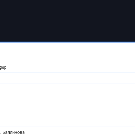
үлөр
. Баялинова