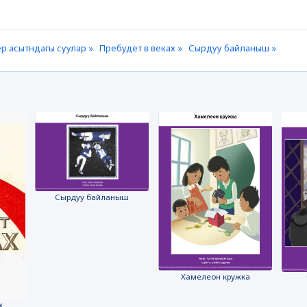
р асытндагы суулар »
Пребудет в веках »
Сырдуу байланыш »
Сырдуу байланыш
Хамелеон кружка
х