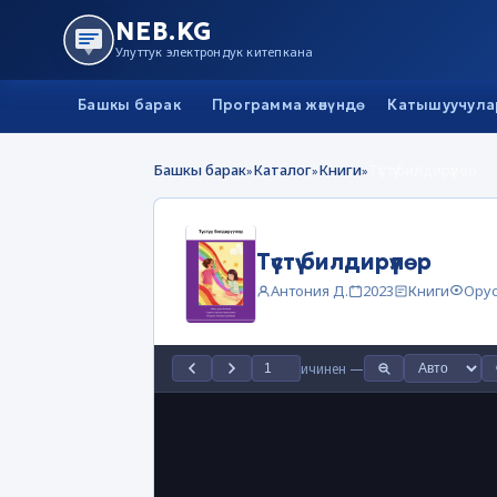
NEB.KG
Улуттук электрондук китепкана
Башкы барак
Программа жөнүндө
Катышуучула
Башкы барак
Каталог
Книги
Түстүү билдирүүлөр
»
»
»
Түстүү билдирүүлөр
Антония Д.
2023
Книги
Ору
ичинен
—