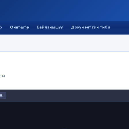
р
Өнөктөштөр
Байланышуу
Документтин тиби
сча