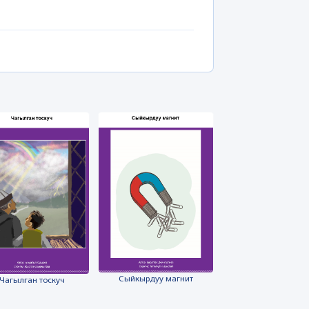
Сыйкырдуу магнит
Чагылган тоскуч