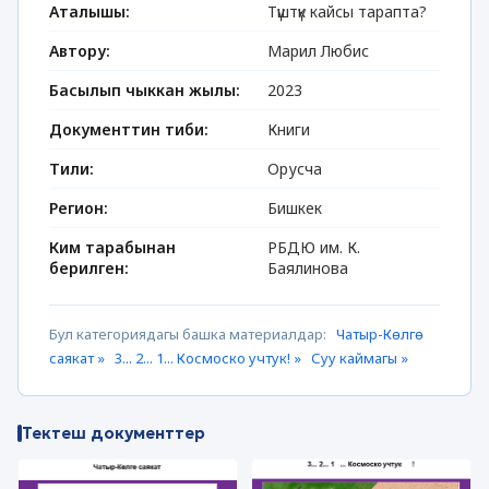
Аталышы:
Түштүк кайсы тарапта?
Автору:
Марил Любис
Басылып чыккан жылы:
2023
Документтин тиби:
Книги
Тили:
Орусча
Регион:
Бишкек
Ким тарабынан
РБДЮ им. К.
берилген:
Баялинова
Бул категориядагы башка материалдар:
Чатыр-Көлгө
саякат »
3... 2... 1... Космоско учтук! »
Суу каймагы »
Тектеш документтер