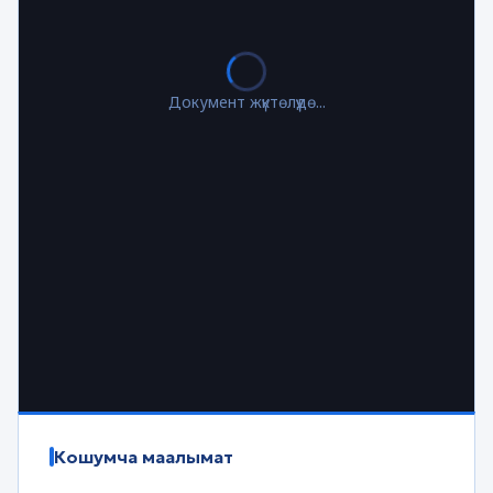
Документ жүктөлүүдө...
Кошумча маалымат