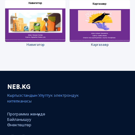
Каргазавр
Навигатор
NEB.KG
Кыргызстандын Улуттук электрондук
китепканасы
Программа жөнүндө
Байланышуу
Өнөктөштөр