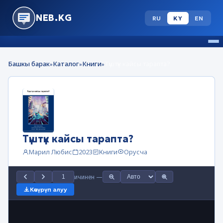
NEB.KG
RU
KY
EN
Башкы барак
Каталог
Книги
Түштүк кайсы тарапта?
»
»
»
Түштүк кайсы тарапта?
Марил Любис
2023
Книги
Орусча
ичинен
—
Көчүрүп алуу