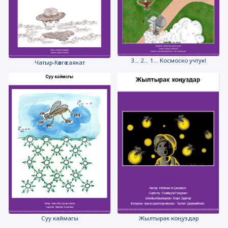
3... 2... 1... Космоско учтук!
Чатыр-Көлгө саякат
Суу каймагы
Жылтырак коңуздар