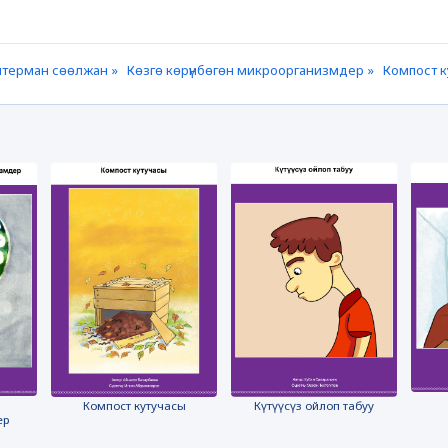
терман сөөлжан »
Көзгө көрүнбөгөн микроорганизмдер »
Компост к
Компост кутучасы
Күтүүсүз ойлоп табуу
ер