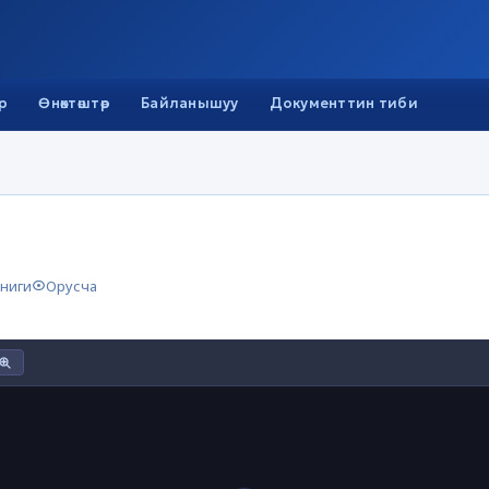
р
Өнөктөштөр
Байланышуу
Документтин тиби
ниги
Орусча