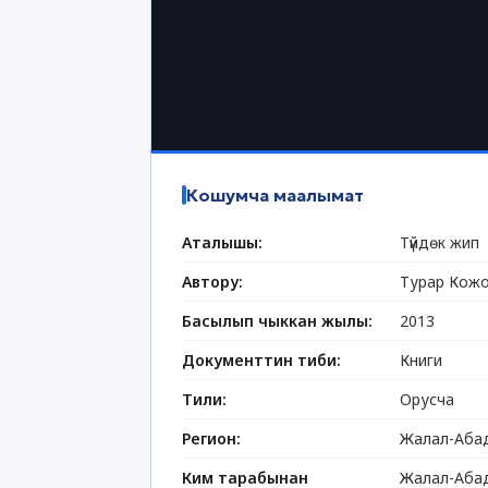
Кошумча маалымат
Аталышы:
Түйдөк жип
Автору:
Турар Кож
Басылып чыккан жылы:
2013
Документтин тиби:
Книги
Тили:
Орусча
Регион:
Жалал-Абад
Ким тарабынан
Жалал-Абад