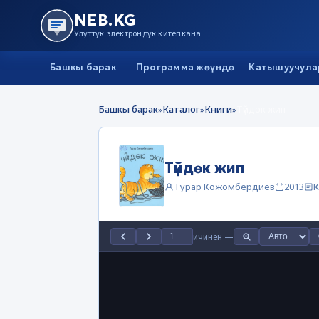
NEB.KG
Улуттук электрондук китепкана
Башкы барак
Программа жөнүндө
Катышуучула
Башкы барак
Каталог
Книги
Түйдөк жип
»
»
»
Түйдөк жип
Турар Кожомбердиев
2013
К
ичинен
—