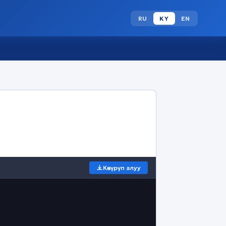
RU
KY
EN
Көчүрүп алуу