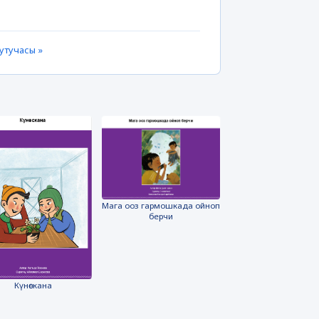
утучасы »
Мага ооз гармошкада ойноп
берчи
Күнөскана