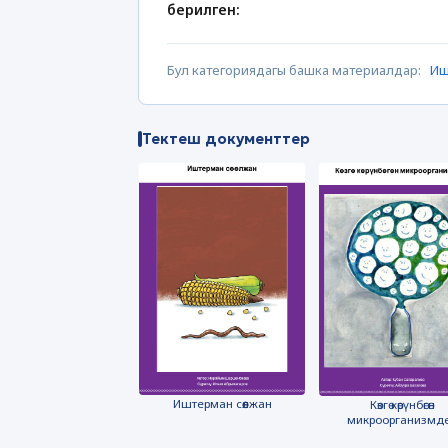
берилген:
Бул категориядагы башка материалдар:
Иш
Тектеш документтер
Иштерман сөөлжан
Көзгө көрүнбөгөн
микроорганизмд