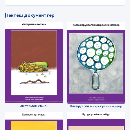
Тектеш документтер
Иштерман сөөлжан
Көзгө көрүнбөгөн микроорганизмдер