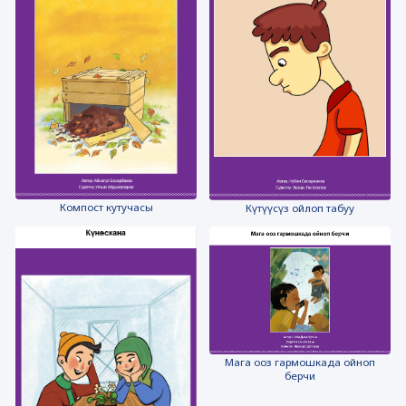
Компост кутучасы
Күтүүсүз ойлоп табуу
Мага ооз гармошкада ойноп
берчи