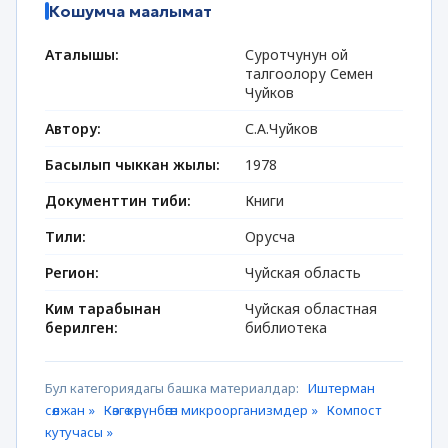
Кошумча маалымат
Аталышы:
Суротчунун ой
талгоолору Семен
Чуйков
Автору:
С.А.Чуйков
Басылып чыккан жылы:
1978
Документтин тиби:
Книги
Тили:
Орусча
Регион:
Чуйская область
Ким тарабынан
Чуйская областная
берилген:
библиотека
Бул категориядагы башка материалдар:
Иштерман
сөөлжан »
Көзгө көрүнбөгөн микроорганизмдер »
Компост
кутучасы »