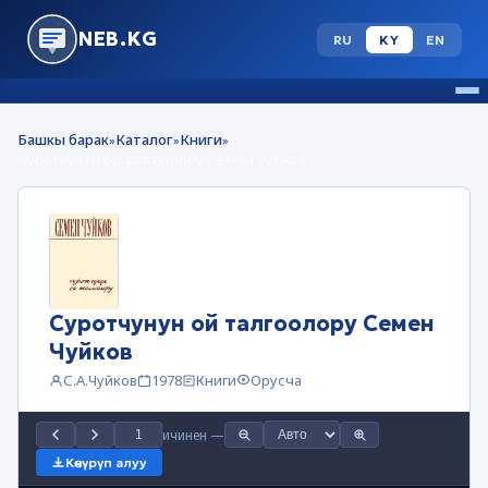
NEB.KG
RU
KY
EN
Башкы барак
Каталог
Книги
»
»
»
Суротчунун ой талгоолору Семен Чуйков
Суротчунун ой талгоолору Семен
Чуйков
С.А.Чуйков
1978
Книги
Орусча
ичинен
—
Көчүрүп алуу