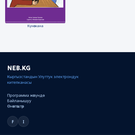
Күнөскана
NEB.KG
Кыргызстандын Улуттук электрондук
китепканасы
Программа жөнүндө
Байланышуу
Өнөктөштөр
F
I