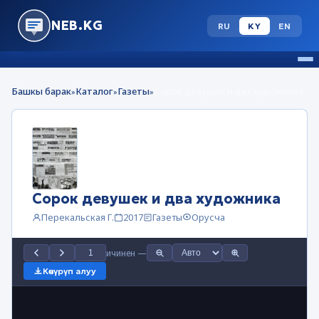
NEB.KG
RU
KY
EN
Башкы барак
Каталог
Газеты
Сорок девушек и два художника
»
»
»
Сорок девушек и два художника
Перекальская Г.
2017
Газеты
Орусча
ичинен
—
Көчүрүп алуу