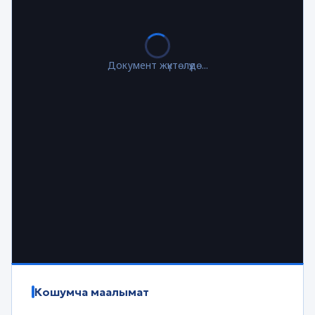
Документ жүктөлүүдө...
Кошумча маалымат