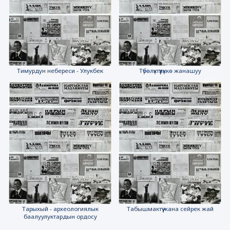
Тимурдун небереси - Улукбек
Түбөлүктүүлүккө жанашуу
Тарыхый - археологиялык
Табышмактүү жана сейрек жай
баалуулуктардын ордосу