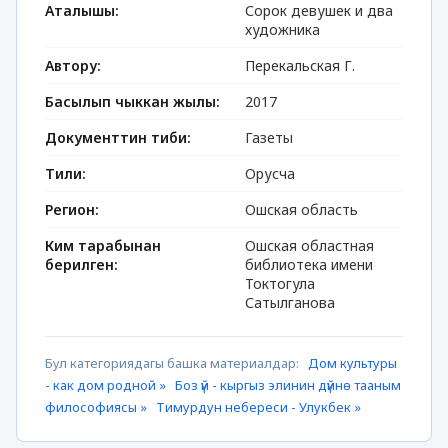
Аталышы:
Сорок девушек и два
художника
Автору:
Перекальская Г.
Басылып чыккан жылы:
2017
Документтин тиби:
Газеты
Тили:
Орусча
Регион:
Ошская область
Ким тарабынан
Ошская областная
берилген:
библиотека имени
Токтогула
Сатылганова
Бул категориядагы башка материалдар:
Дом культуры
- как дом родной »
Боз үй - кыргыз элинин дүйнө тааным
философиясы »
Тимурдун небереси - Улукбек »