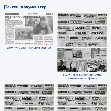
Тектеш документтер
Дом культуры - как дом родной
Боз үй - кыргыз элинин дүйнө
тааным философиясы