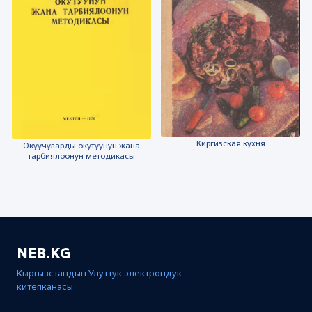
Киргизская кухня
Окуучуларды окутуунун жана
тарбиялоонун методикасы
NEB.KG
Кыргызстандын Улуттук электрондук
китепканасы