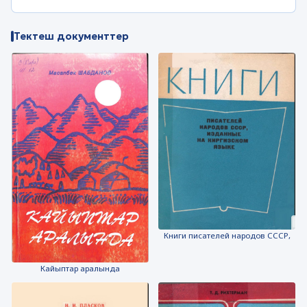
Тектеш документтер
Книги писателей народов СССР,
Кайыптар аралында