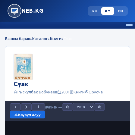
NEB.KG
RU
KY
EN
Башкы барак
Каталог
Книги
Сүтак
»
»
»
Сүтак
Рыскулбек Бобукеев
2001
Книги
Орусча
ичинен
—
Көчүрүп алуу