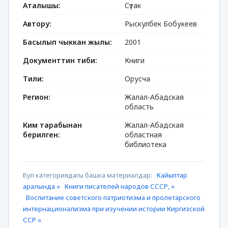
Аталышы:
Сүтак
Автору:
Рыскулбек Бобукеев
Басылып чыккан жылы:
2001
Документтин тиби:
Книги
Тили:
Орусча
Регион:
Жалал-Абадская
область
Ким тарабынан
Жалал-Абадская
берилген:
областная
библиотека
Бул категориядагы башка материалдар:
Кайыптар
аралында »
Книги писателей народов СССР, »
Воспитание советского патриотизма и пролетарского
интернационализма при изучении истории Киргизской
ССР »