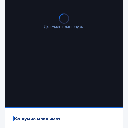
Документ жүктөлүүдө...
Кошумча маалымат