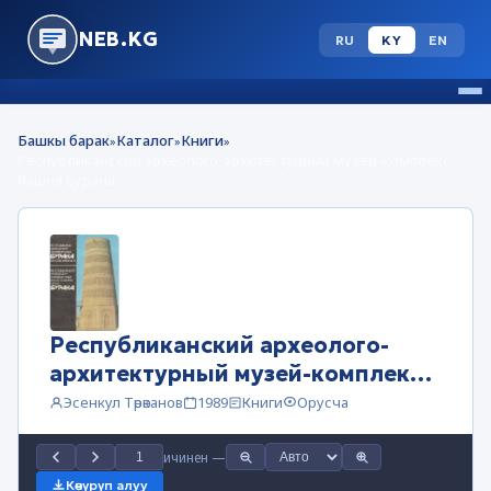
NEB.KG
RU
KY
EN
Башкы барак
Каталог
Книги
»
»
»
Республиканский археолого-архитектурный музей-комплекс
башня Бурана
Республиканский археолого-
архитектурный музей-комплекс
башня Бурана
Эсенкул Төрөканов
1989
Книги
Орусча
ичинен
—
Көчүрүп алуу