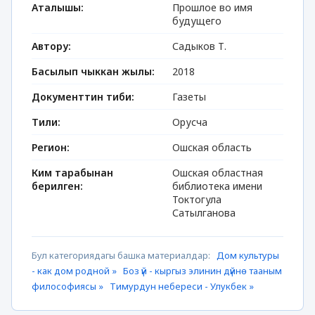
Аталышы:
Прошлое во имя
будущего
Автору:
Садыков Т.
Басылып чыккан жылы:
2018
Документтин тиби:
Газеты
Тили:
Орусча
Регион:
Ошская область
Ким тарабынан
Ошская областная
берилген:
библиотека имени
Токтогула
Сатылганова
Бул категориядагы башка материалдар:
Дом культуры
- как дом родной »
Боз үй - кыргыз элинин дүйнө тааным
философиясы »
Тимурдун небереси - Улукбек »