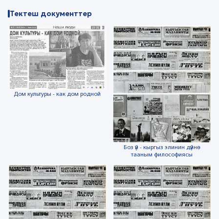
Тектеш документтер
Дом культуры - как дом родной
Боз үй - кыргыз элинин дүйнө
тааным философиясы