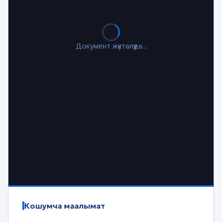
Документ жүктөлүүдө...
Кошумча маалымат