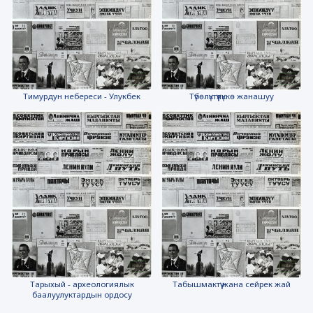
Тимурдун небереси - Улукбек
Түбөлүктүүлүккө жанашуу
Тарыхый - археологиялык
Табышмактүү жана сейрек жай
баалуулуктардын ордосу