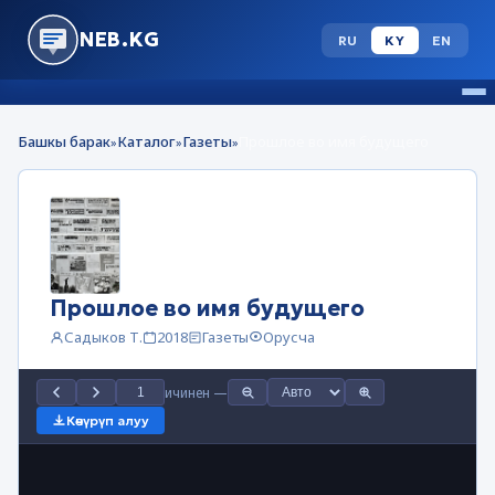
NEB.KG
RU
KY
EN
Башкы барак
Каталог
Газеты
Прошлое во имя будущего
»
»
»
Прошлое во имя будущего
Садыков Т.
2018
Газеты
Орусча
ичинен
—
Көчүрүп алуу