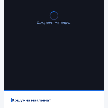
Документ жүктөлүүдө...
Кошумча маалымат