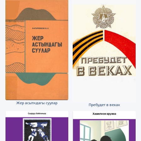
Жер асытндагы суулар
Пребудет в веках