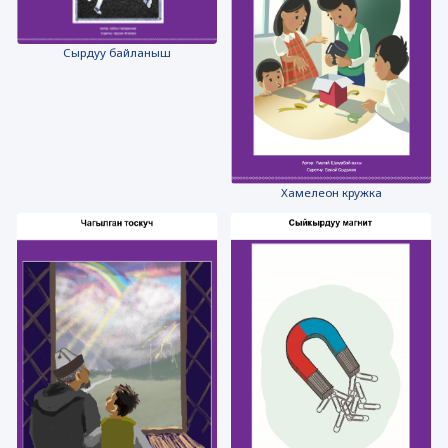
Сырдуу байланыш
Хамелеон кружка