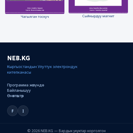
Сыйкырдуу магнит
Чагылган тоскуч
NEB.KG
Кыргызстандын Улуттук электрондук
китепканасы
Программа жөнүндө
Байланышуу
Өнөктөштөр
F
I
© 2026 NEB.KG — Бардык укуктар корголгон