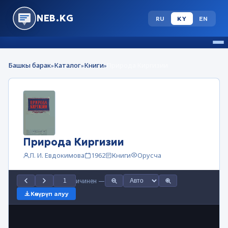
NEB.KG
RU
KY
EN
Башкы барак
Каталог
Книги
Природа Киргизии
»
»
»
Природа Киргизии
Л. И. Евдокимова
1962
Книги
Орусча
ичинен
—
Көчүрүп алуу