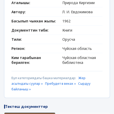
Аталышы:
Природа Киргизии
Автору:
Л. И. Евдокимова
Басылып чыккан жылы:
1962
Документтин тиби:
Книги
Тили:
Орусча
Регион:
Чуйская область
Ким тарабынан
Чуйская областная
берилген:
библиотека
Бул категориядагы башка материалдар:
Жер
асытндагы суулар »
Пребудет в веках »
Сырдуу
байланыш »
Тектеш документтер