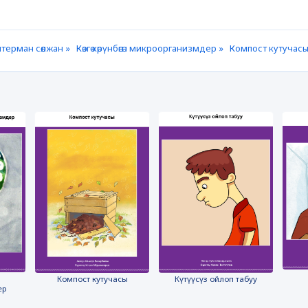
терман сөөлжан »
Көзгө көрүнбөгөн микроорганизмдер »
Компост кутучасы
Компост кутучасы
Күтүүсүз ойлоп табуу
ер