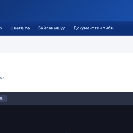
р
Өнөктөштөр
Байланышуу
Документтин тиби
ча