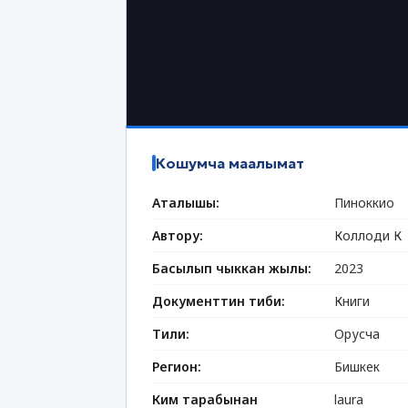
Кошумча маалымат
Аталышы:
Пиноккио
Автору:
Коллоди К
Басылып чыккан жылы:
2023
Документтин тиби:
Книги
Тили:
Орусча
Регион:
Бишкек
Ким тарабынан
laura