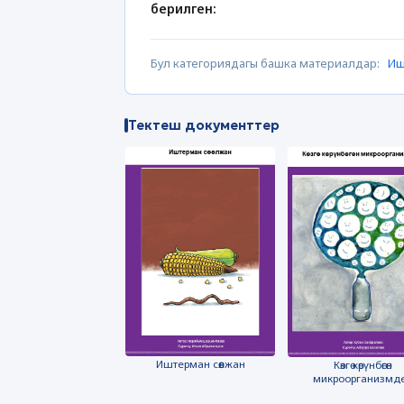
берилген:
Бул категориядагы башка материалдар:
Иш
Тектеш документтер
Иштерман сөөлжан
Көзгө көрүнбөгөн
микроорганизмд