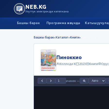
NEB.KG
Улуттук электрондук китепкана
Башкы барак
Программа жөнүндө
Катышуучула
Башкы барак
Каталог
Книги
Пиноккио
»
»
»
Пиноккио
Коллоди К
2023
Книги
Орус
ичинен
—