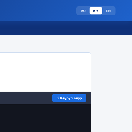
RU
KY
EN
Көчүрүп алуу