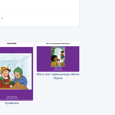
 »
Мага ооз гармошкада ойноп
берчи
Күнөскана