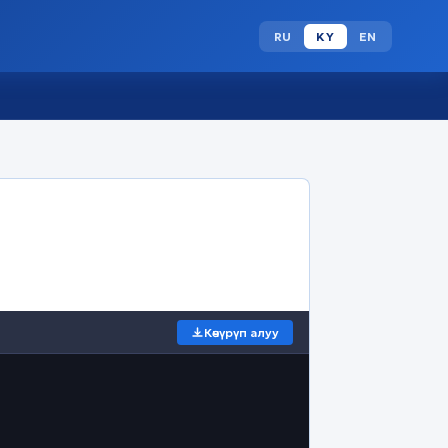
RU
KY
EN
Көчүрүп алуу