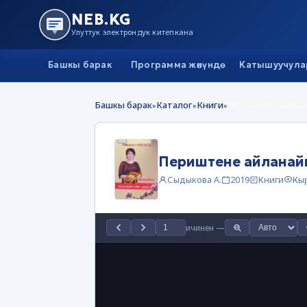
NEB.KG
Улуттук электрондук китепкана
Башкы барак
Программа жөнүндө
Катышуучула
Башкы барак
Каталог
Книги
Периштене айлана
»
»
»
Периштене айланайы
Сыдыкова А.
2019
Книги
Кы
ичинен
—