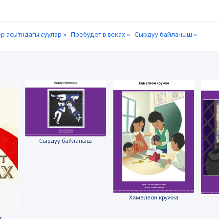
р асытндагы суулар »
Пребудет в веках »
Сырдуу байланыш »
Сырдуу байланыш
Хамелеон кружка
х