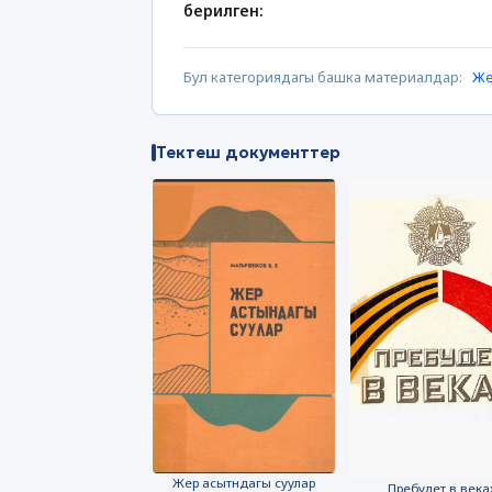
берилген:
Бул категориядагы башка материалдар:
Же
Тектеш документтер
Жер асытндагы суулар
Пребудет в века