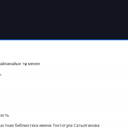
айланайын түн менен
.
асть
астная библиотека имени Токтогула Сатылганова