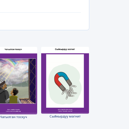
Сыйкырдуу магнит
Чагылган тоскуч