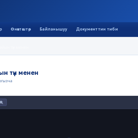
р
Өнөктөштөр
Байланышуу
Документтин тиби
йын түн менен
н түн менен
ргызча