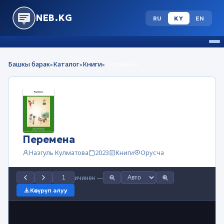
NEB.KG
RU
KY
EN
Башкы барак
Каталог
Книги
Перемена
»
»
»
Перемена
Назгуль Кулматова
2023
Книги
Орусча
ичинен
—
Көчүрүп алуу