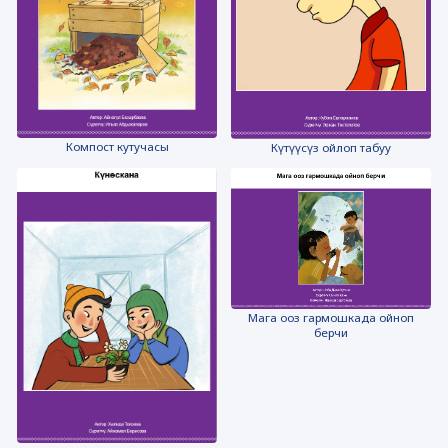
Компост кутучасы
Күтүүсүз ойлоп табуу
Мага ооз гармошкада ойноп
берчи