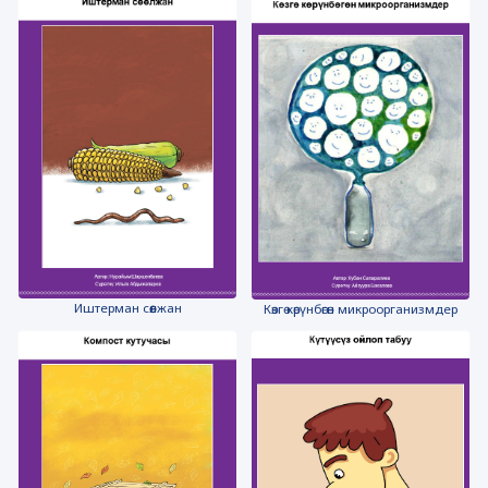
Иштерман сөөлжан
Көзгө көрүнбөгөн микроорганизмдер