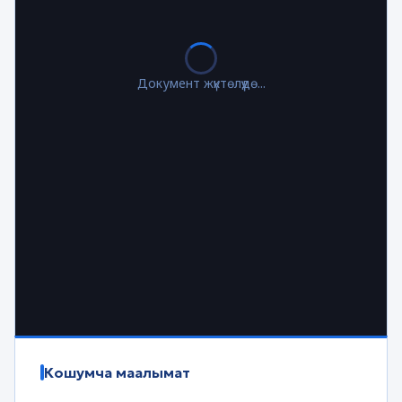
Документ жүктөлүүдө...
Кошумча маалымат