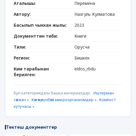
Аталышы:
Перемена
Автору:
Назгуль Кулматова
Басылып чыккан жылы:
2023
Документтин тиби:
Книги
Тили:
Орусча
Регион:
Бишкек
Ким тарабынан
eldos_rbdu
берилген:
Бул категориядагы башка материалдар:
Иштерман
сөөлжан »
Көзгө көрүнбөгөн микроорганизмдер »
Компост
кутучасы »
Тектеш документтер