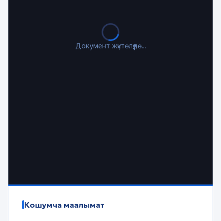
Документ жүктөлүүдө...
Кошумча маалымат