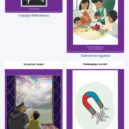
Сырдуу байланыш
Хамелеон кружка