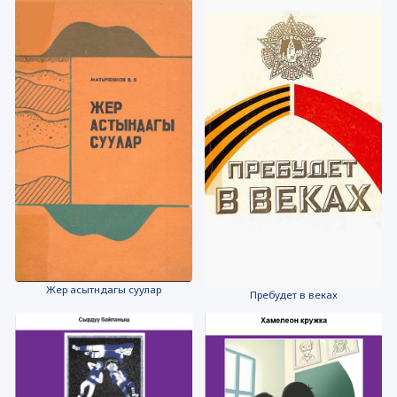
Жер асытндагы суулар
Пребудет в веках