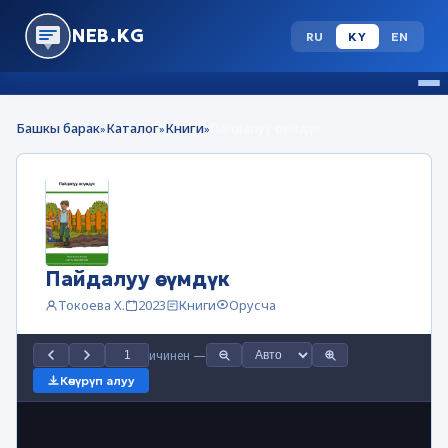
NEB.KG
RU
KY
EN
Башкы барак
Каталог
Книги
Пайдалуу өсүмдүк
»
»
»
Пайдалуу өсүмдүк
Токоева Х.
2023
Книги
Орусча
ичинен
—
Көчүрүп алуу