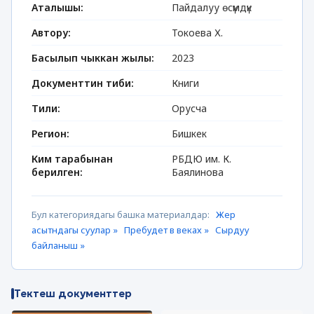
Аталышы:
Пайдалуу өсүмдүк
Автору:
Токоева Х.
Басылып чыккан жылы:
2023
Документтин тиби:
Книги
Тили:
Орусча
Регион:
Бишкек
Ким тарабынан
РБДЮ им. К.
берилген:
Баялинова
Бул категориядагы башка материалдар:
Жер
асытндагы суулар »
Пребудет в веках »
Сырдуу
байланыш »
Тектеш документтер