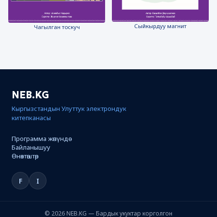
Сыйкырдуу магнит
Чагылган тоскуч
NEB.KG
Кыргызстандын Улуттук электрондук
китепканасы
Программа жөнүндө
Байланышуу
Өнөктөштөр
F
I
© 2026 NEB.KG — Бардык укуктар корголгон