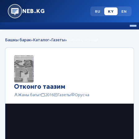
NEB.KG
RU
KY
EN
Башкы барак
Каталог
Газеты
Отконго таазим
»
»
»
Отконго таазим
Жаны багыт
2016
Газеты
Орусча