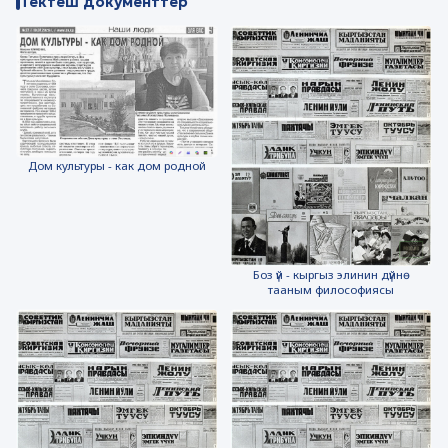
Тектеш документтер
Дом культуры - как дом родной
Боз үй - кыргыз элинин дүйнө
тааным философиясы