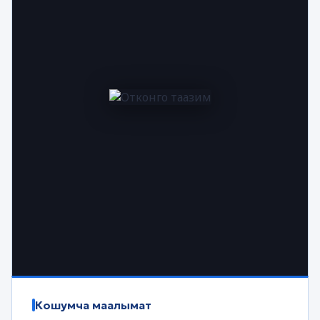
Кошумча маалымат