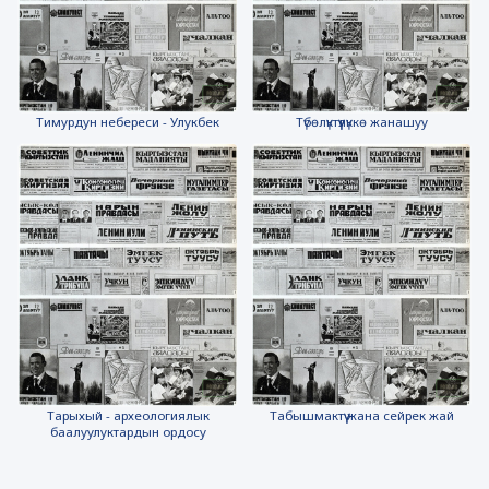
Тимурдун небереси - Улукбек
Түбөлүктүүлүккө жанашуу
Тарыхый - археологиялык
Табышмактүү жана сейрек жай
баалуулуктардын ордосу