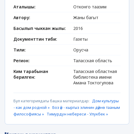
Аталышы:
Отконго таазим
Автору:
Жаны багыт
Басылып чыккан жылы:
2016
Документтин тиби:
Газеты
Тили:
Орусча
Регион:
Таласская область
Ким тарабынан
Таласская областная
берилген:
библиотека имени
Амана Токтогулова
Бул категориядагы башка материалдар:
Дом культуры
- как дом родной »
Боз үй - кыргыз элинин дүйнө тааным
философиясы »
Тимурдун небереси - Улукбек »