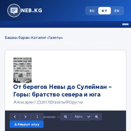
NEB.KG
RU
KY
EN
Башкы барак
Каталог
Газеты
»
»
»
От берегов Невы до Сулейман –Горы: братство севера и юга
От берегов Невы до Сулейман –
Горы: братство севера и юга
Агасарян Г.
2017
Газеты
Орусча
ичинен
—
Көчүрүп алуу