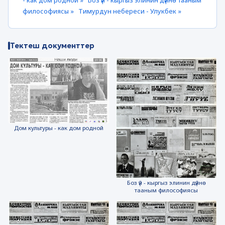
- как дом родной »
Боз үй - кыргыз элинин дүйнө тааным
философиясы »
Тимурдун небереси - Улукбек »
Тектеш документтер
Дом культуры - как дом родной
Боз үй - кыргыз элинин дүйнө
тааным философиясы