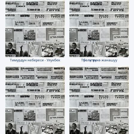
Тимурдун небереси - Улукбек
Түбөлүктүүлүккө жанашуу