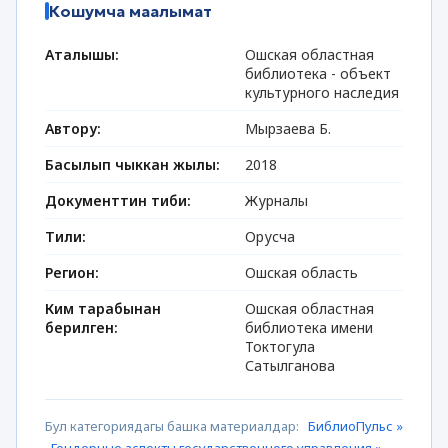
Кошумча маалымат
Аталышы:
Ошская областная
библиотека - объект
культурного наследия
Автору:
Мырзаева Б.
Басылып чыккан жылы:
2018
Документтин тиби:
Журналы
Тили:
Орусча
Регион:
Ошская область
Ким тарабынан
Ошская областная
берилген:
библиотека имени
Токтогула
Сатылганова
Бул категориядагы башка материалдар:
БиблиоПульс »