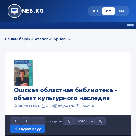
NEB.KG
RU
KY
EN
Башкы барак
Каталог
Журналы
»
»
»
Ошская областная библиотека - объект культурного наследия
Ошская областная библиотека -
объект культурного наследия
Мырзаева Б.
2018
Журналы
Орусча
ичинен
—
Көчүрүп алуу