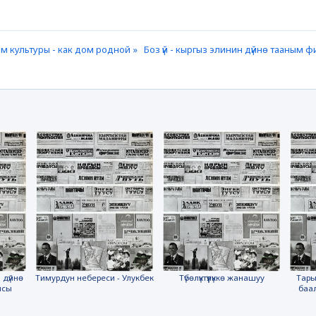
м культуры - как дом родной »
Боз үй - кыргыз элинин дүйнө тааным
 дүйнө
Тимурдун небереси - Улукбек
Түбөлүктүүлүккө жанашуу
Тары
ясы
баа