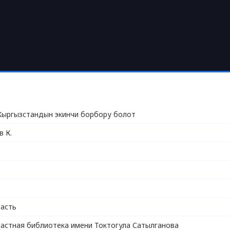
ыргызстандын экинчи борбору болот
 К.
асть
астная библиотека имени Токтогула Сатылганова