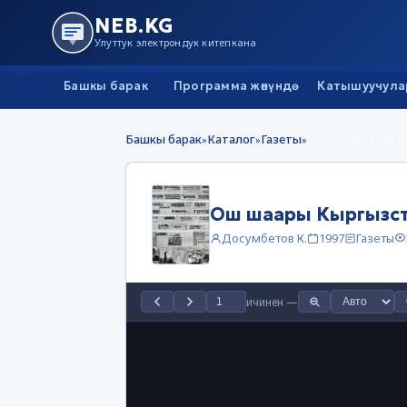
NEB.KG
Улуттук электрондук китепкана
Башкы барак
Программа жөнүндө
Катышуучула
Башкы барак
Каталог
Газеты
Ош шаары Кыргы
»
»
»
Ош шаары Кыргызст
Досумбетов К.
1997
Газеты
ичинен
—