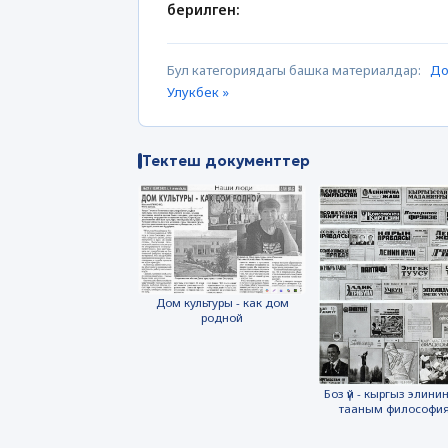
берилген:
Бул категориядагы башка материалдар:
До
Улукбек »
Тектеш документтер
Дом культуры - как дом
родной
Боз үй - кыргыз элинин
тааным философи