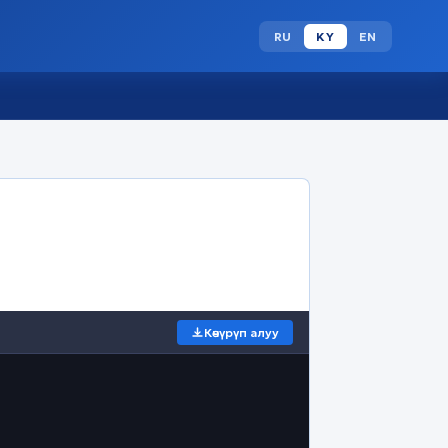
RU
KY
EN
Көчүрүп алуу