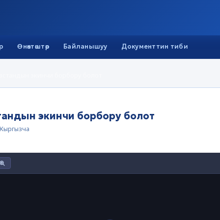
р
Өнөктөштөр
Байланышуу
Документтин тиби
зстандын экинчи борбору болот
андын экинчи борбору болот
Кыргызча