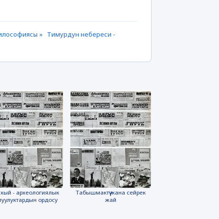
 философиясы »
Тимурдун небереси -
хый - археологиялык
Табышмактүү жана сейрек
луулуктардын ордосу
жай