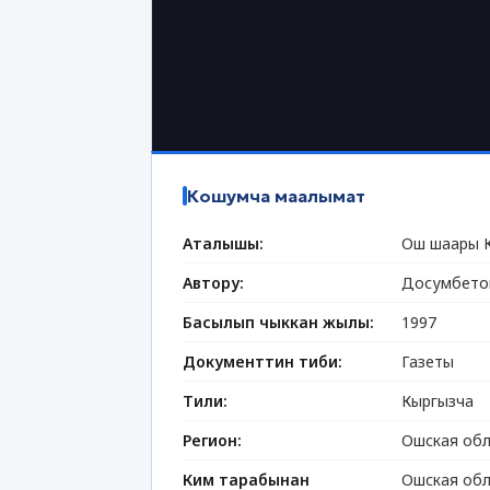
Кошумча маалымат
Аталышы:
Ош шаары К
Автору:
Досумбетов
Басылып чыккан жылы:
1997
Документтин тиби:
Газеты
Тили:
Кыргызча
Регион:
Ошская обл
Ким тарабынан
Ошская обл