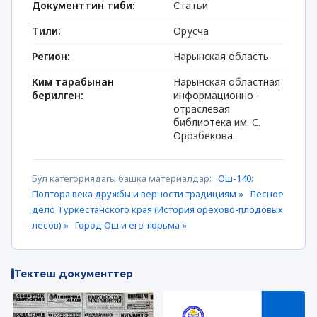
Документтин тиби:
Статьи
Тили:
Орусча
Регион:
Нарынская область
Ким тарабынан
Нарынская областная
берилген:
информационно -
отраслевая
библиотека им. С.
Орозбекова.
Бул категориядагы башка материалдар:
Ош-140:
Полтора века дружбы и верности традициям »
Лесное
дело Туркестанского края (История орехово-плодовых
лесов) »
Город Ош и его тюрьма »
Тектеш документтер