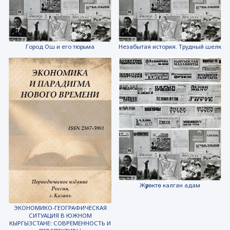
Город Ош и его тюрьма
Незабытая история. Трудный шелк
Жүрөктө калган адам
ЭКОНОМИКО-ГЕОГРАФИЧЕСКАЯ
СИТУАЦИЯ В ЮЖНОМ
КЫРГЫЗСТАНЕ: СОВРЕМЕННОСТЬ И