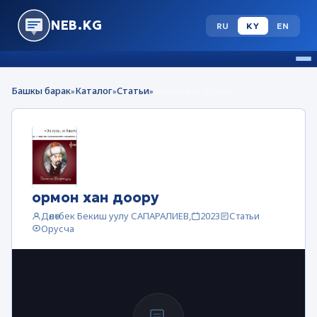
NEB.KG
RU
KY
EN
Башкы барак
Каталог
Статьи
ормон хан доору
»
»
»
ормон хан доору
Дөөлөтбек Бекиш уулу САПАРАЛИЕВ,
2023
Статьи
Орусча