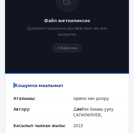
Файл жеткиликсиз
Документ азырынча жүктөлгөн эмес же жок
кылынган
Файл жок
Кошумча маалымат
Аталышы:
ормон хан доору
Автору:
Дөөлөтбек Бекиш уулу
САПАРАЛИЕВ,
Басылып чыккан жылы:
2023