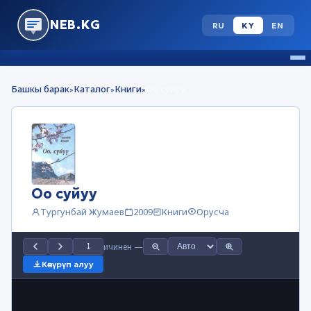
NEB.KG
RU
KY
EN
Башкы барак
Каталог
Книги
Оо суйуу
»
»
»
Оо суйуу
Тургунбай Жумаев
2009
Книги
Орусча
ичинен
—
Көчүрүп алуу