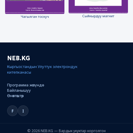
Сыйкырдуу магнит
Чагылган тоскуч
NEB.KG
Кыргызстандын Улуттук электрондук
китепканасы
Программа жөнүндө
Байланышуу
Өнөктөштөр
F
I
© 2026 NEB.KG — Бардык укуктар корголгон