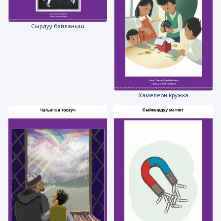
Сырдуу байланыш
Хамелеон кружка