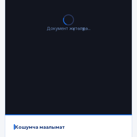
Документ жүктөлүүдө...
Кошумча маалымат