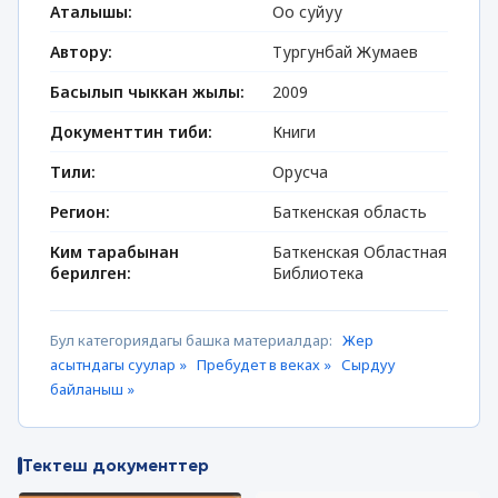
Аталышы:
Оо суйуу
Автору:
Тургунбай Жумаев
Басылып чыккан жылы:
2009
Документтин тиби:
Книги
Тили:
Орусча
Регион:
Баткенская область
Ким тарабынан
Баткенская Областная
берилген:
Библиотека
Бул категориядагы башка материалдар:
Жер
асытндагы суулар »
Пребудет в веках »
Сырдуу
байланыш »
Тектеш документтер