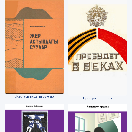
Жер асытндагы суулар
Пребудет в веках