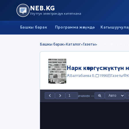
NEB.KG
Улуттук электрондук китепкана
Башкы барак
Программа жөнүндө
Катышуучула
Башкы барак
Каталог
Газеты
Нарк көтөргүсжүк
»
»
»
Нарк көтөргүсжүктүн 
Балтабаева Б.
1996
Газеты
К
ичинен
—