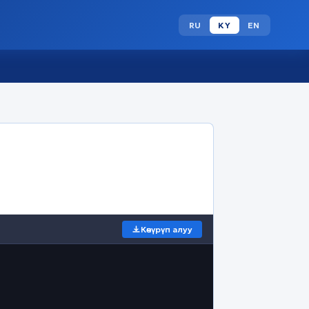
RU
KY
EN
Көчүрүп алуу