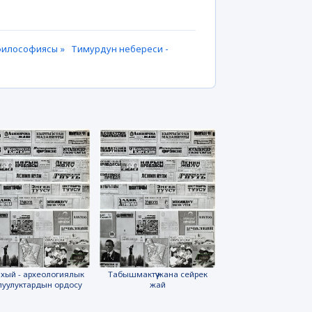
 философиясы »
Тимурдун небереси -
хый - археологиялык
Табышмактүү жана сейрек
луулуктардын ордосу
жай