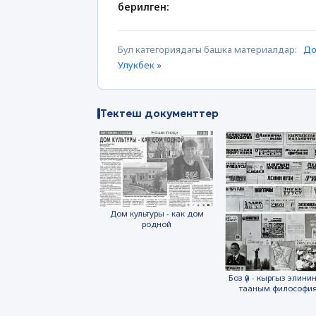
берилген:
Бул категориядагы башка материалдар:
До
Улукбек »
Тектеш документтер
Дом культуры - как дом
родной
Боз үй - кыргыз элинин
тааным философи