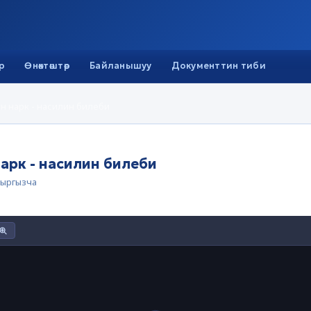
р
Өнөктөштөр
Байланышуу
Документтин тиби
түн нарк - насилин билеби
нарк - насилин билеби
ыргызча