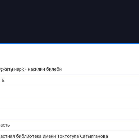
үсжүктүн нарк - насилин билеби
 Б.
асть
астная библиотека имени Токтогула Сатылганова