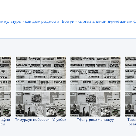
м культуры - как дом родной »
Боз үй - кыргыз элинин дүйнө тааным
 дүйнө
Тимурдун небереси - Улукбек
Түбөлүктүүлүккө жанашуу
Тары
ясы
баа